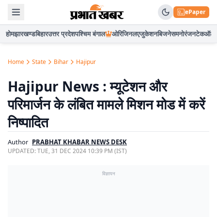
ePaper
होम
झारखण्ड
बिहार
उत्तर प्रदेश
पश्चिम बंगाल
ओरिजिनल
एजुकेशन
बिजनेस
मनोरंजन
टेक
ऑटो
Home
State
Bihar
Hajipur
Hajipur News : म्यूटेशन और
परिमार्जन के लंबित मामले मिशन मोड में करें
निष्पादित
Author
PRABHAT KHABAR NEWS DESK
UPDATED:
TUE, 31 DEC 2024 10:39 PM (IST)
विज्ञापन