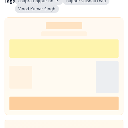
Tags
chapra-hajipur nh-19
hajipur vaishali road
Vinod Kumar Singh