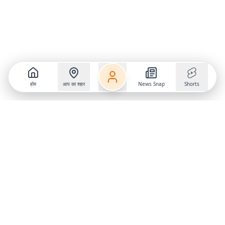
होम
आप का शहर
News Snap
Shorts
Follow us on
X
Download Mobile App