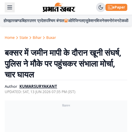
ePaper
होम
झारखण्ड
बिहार
उत्तर प्रदेश
पश्चिम बंगाल
ओरिजिनल
एजुकेशन
बिजनेस
मनोरंजन
टेक
ऑटो
Home
State
Bihar
Buxar
बक्सर में जमीन मापी के दौरान खूनी संघर्ष,
पुलिस ने मौके पर पहुंचकर संभाला मोर्चा,
चार घायल
Author
KUMARSURYAKANT
UPDATED:
SAT, 13 JUN 2026 07:35 PM (IST)
विज्ञापन