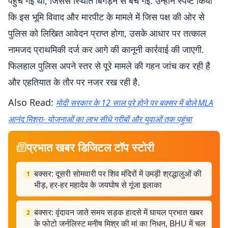
पहुंच गई थी, जिससे स्थिति बिगड़ने से बच गई. उन्होंने स्पष्ट किया
कि इस भूमि विवाद और मारपीट के मामले में जिस पक्ष की ओर से
पुलिस को लिखित आवेदन प्राप्त होगा, उसके आधार पर तत्काल
नामजद प्राथमिकी दर्ज कर आगे की कानूनी कार्रवाई की जाएगी.
फिलहाल पुलिस अपने स्तर से पूरे मामले की गहन जांच कर रही है
और एहतियात के तौर पर नजर रख रही है.
Also Read:
मोदी सरकार के 12 साल पूरे होने पर बक्सर में बोले MLA
आनंद मिश्रा- योजनाओं का लाभ सीधे गरीबों और युवाओं तक पहुंचा
प्रभात खबर डिजिटल टॉप स्टोरी
बक्सर: दूसरी सोमवारी पर शिव मंदिरों में उमड़ी श्रद्धालुओं की
1
भीड़, हर-हर महादेव के जयघोष से गूंजा इलाका
बक्सर: वृंदावन जाते समय सड़क हादसे में घायल प्रभात खबर
2
के फोटो जर्नलिस्ट मनीष मिश्र की मां का निधन, BHU में चल