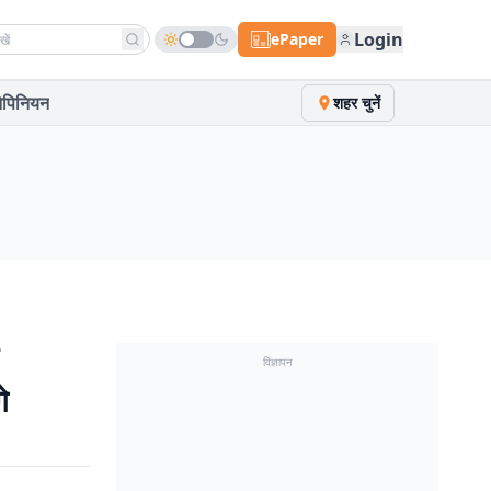
h news
Login
ePaper
पिनियन
शहर चुनें
विज्ञापन
े