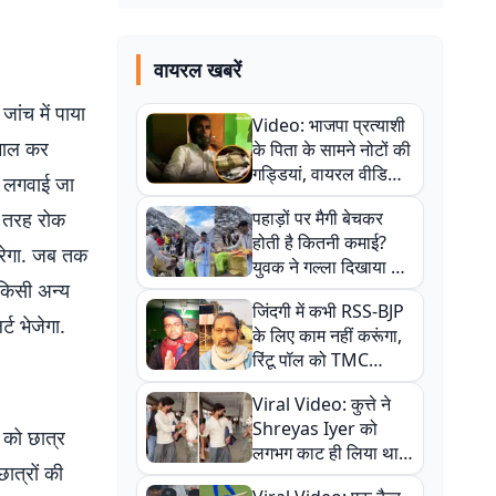
वायरल खबरें
जांच में पाया
Video: भाजपा प्रत्याशी
ेमाल कर
के पिता के सामने नोटों की
गड्डियां, वायरल वीडियो
री लगवाई जा
से राजनीति में उबाल,
ी तरह रोक
पहाड़ों पर मैगी बेचकर
अजित महतो बोले- TMC
होती है कितनी कमाई?
की गंदी चाल
रेगा. जब तक
युवक ने गल्ला दिखाया तो
 किसी अन्य
नौकरी वालों के खड़े हो गए
जिंदगी में कभी RSS-BJP
कान
्ट भेजेगा.
के लिए काम नहीं करूंगा,
रिंटू पॉल को TMC
ऑफिस में ले जाकर पीटा,
Viral Video: कुत्ते ने
Video वायरल
Shreyas Iyer को
ं को छात्र
लगभग काट ही लिया था,
छात्रों की
न्यूजीलैंड सीरीज से पहले