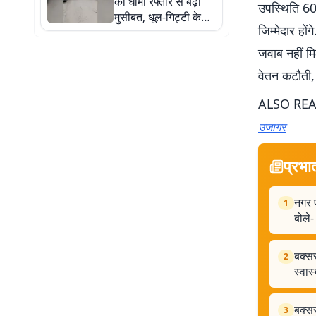
की धीमी रफ्तार से बढ़ी
उपस्थिति 60 
मुसीबत, धूल-गिट्टी के
जिम्मेदार हो
बीच सफर को मजबूर लोग
जवाब नहीं मि
वेतन कटौती,
ALSO RE
उजागर
प्रभा
नगर प
1
बोले-
बक्सर
2
स्वास
बक्स
3