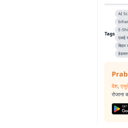
AI S
biha
E-Sh
Tags
एआई स्
बिहार स
हेडमास्
Prab
देश
,
एजु
रोजाना की