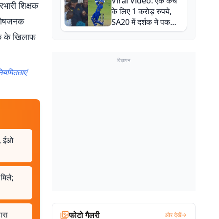
Viral Video: एक कैच
बाल-बाल बचे
रभारी शिक्षक
के लिए 1 करोड़ रुपये,
संतोषजनक
SA20 में दर्शक ने पकड़ा
एक हाथ से गजब का कैच
पक के खिलाफ
विज्ञापन
ियमितताएं
ा, ईओ
मिले;
ारा
फोटो गैलरी
और देखें