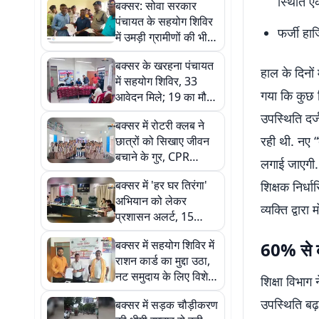
स्थिति ए
बक्सर: सोवा सरकार
पंचायत के सहयोग शिविर
फर्जी हा
में उमड़ी ग्रामीणों की भीड़,
100 आवेदन मिले;
बक्सर के खरहना पंचायत
स्वास्थ्य विभाग की
हाल के दिनों
में सहयोग शिविर, 33
शिकायतें सबसे ज्यादा
गया कि कुछ श
आवेदन मिले; 19 का मौके
पर हुआ निपटारा
उपस्थिति दर्
बक्सर में रोटरी क्लब ने
रही थी. नए 
छात्रों को सिखाए जीवन
बचाने के गुर, CPR
लगाई जाएगी
प्रशिक्षण में लोग हुए
बक्सर में 'हर घर तिरंगा'
शिक्षक निर्ध
शामिल
अभियान को लेकर
व्यक्ति द्वार
प्रशासन अलर्ट, 15
अगस्त की तैयारियां समय
बक्सर में सहयोग शिविर में
60% से क
पर पूरी करने का निर्देश
राशन कार्ड का मुद्दा उठा,
नट समुदाय के लिए विशेष
शिक्षा विभाग 
शिविर लगाने का निर्देश
उपस्थिति बढ़ा
बक्सर में सड़क चौड़ीकरण