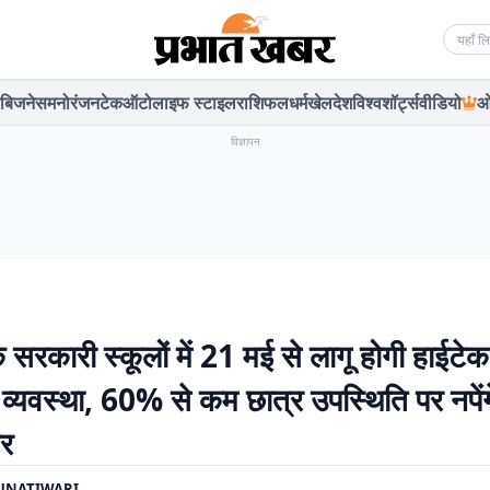
Searc
बिजनेस
मनोरंजन
टेक
ऑटो
लाइफ स्टाइल
राशिफल
धर्म
खेल
देश
विश्व
शॉर्ट्स
वीडियो
ओ
विज्ञापन
 सरकारी स्कूलों में 21 मई से लागू होगी हाईटेक
 व्यवस्था, 60% से कम छात्र उपस्थिति पर नपेंग
टर
UNATIWARI