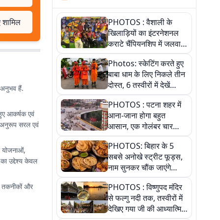
ुए शामिल
PHOTOS : वैशाली के
खिलाड़ियों का इंटरनेशनल
कराटे चैंपियनशिप में जलवा,
जीते 9 पदक, पांच तस्वीर से
Photos: स्केटिंग करते हुए
देखिए पूरा खेल
बाबा धाम के लिए निकले तीन
दोस्त, 6 तस्वीरों में देखें
अनुभव हैं.
आस्था और जुनून की कहानी
PHOTOS : पटना शहर में
हुए आकर्षक एवं
आना-जाना होगा बहुत
 अनुरूप सरल एवं
आसान, एक गोलंबर चार
फ्लाईओवर को जोड़ेगा
PHOTOS: बिहार के 5
री योजनाओं,
सबसे अनोखे स्ट्रीट फूड्स,
ा उद्देश्य केवल
नाम सुनकर चौंक जाएंगे
लेकिन स्वाद ऐसा कि बार-बार
ई तकनीकों और
PHOTOS : विष्णुपद मंदिर
खाने का करेगा मन
से फल्गु नदी तक, तस्वीरों में
देखिए गया जी की आध्यात्मिक
पहचान