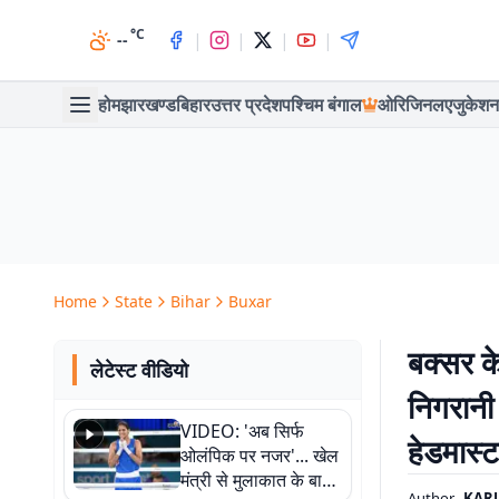
°C
|
|
|
|
--
होम
झारखण्ड
बिहार
उत्तर प्रदेश
पश्चिम बंगाल
ओरिजिनल
एजुकेशन
Home
State
Bihar
Buxar
बक्सर के
लेटेस्ट वीडियो
निगरानी
VIDEO: 'अब सिर्फ
हेडमास्
ओलंपिक पर नजर'... खेल
मंत्री से मुलाकात के बाद
Author
KAR