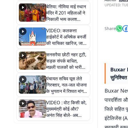
जैसमीन लंबोरिया का बड़ा
UPDATED:
TUE
बेतिया: नीमिया माई स्थान
बयान
मंदिर में 201 महिलाओं ने
निकाली भव्य कलश
शोभायात्रा, शिवलिंग
Share
VIDEO: कलकत्ता
प्राण-प्रतिष्ठा महोत्सव
हाईकोर्ट में अभिषेक बनर्जी
शुरू
की याचिका खारिज, जानें
क्या है पूरा मामला
सनसरैया छोटी नहर टूटी,
सड़क संपर्क बाधित,
मछली पालकों को भारी
Buxar Ne
नुकसान
सुनिश्चि
पंचायत सचिव घूस लेते
गिरफ्तार, नल-जल योजना
Buxar News: 
के भुगतान में रिश्वत मांगना
पड़ा भारी
पारदर्शिता 
VIDEO : वोट किसी को,
जिले सहित पू
मुख्यमंत्री कोई और?
अनंत सिंह बोले- अब
इंटेलिजेंस 
जनता हर चुनाव में देगी
सरकारी स्कू
जवाब