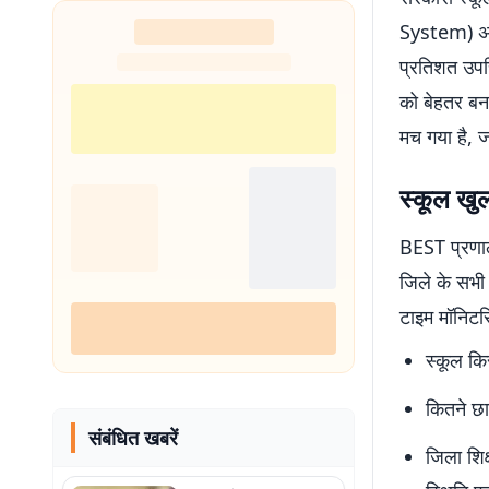
System) अनिव
प्रतिशत उपस्
को बेहतर बना
मच गया है, ज
स्कूल खुल
BEST प्रणा
जिले के सभी 
टाइम मॉनिटरि
स्कूल क
कितने छा
संबंधित खबरें
जिला शिक