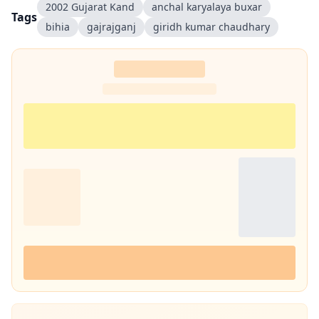
2002 Gujarat Kand
anchal karyalaya buxar
Tags
bihia
gajrajganj
giridh kumar chaudhary