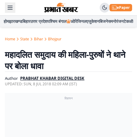
ePaper
होम
झारखण्ड
बिहार
उत्तर प्रदेश
पश्चिम बंगाल
ओरिजिनल
एजुकेशन
बिजनेस
मनोरंजन
टेक
ऑटो
Home
State
Bihar
Bhojpur
महादलित समुदाय की महिला-पुरुषों ने थाने
पर बोला धावा
Author
PRABHAT KHABAR DIGITAL DESK
UPDATED:
SUN, 8 JUL 2018 02:09 AM (IST)
विज्ञापन