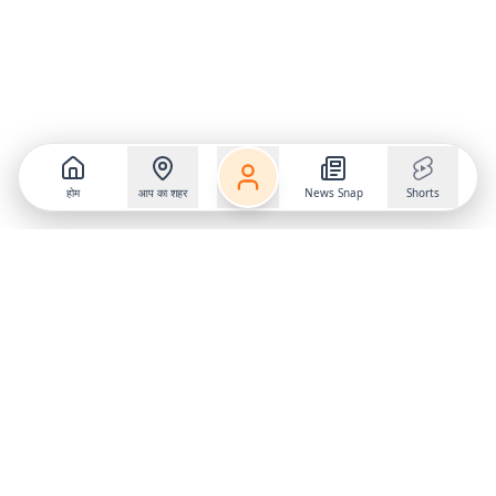
होम
आप का शहर
News Snap
Shorts
Follow us on
X
Download Mobile App