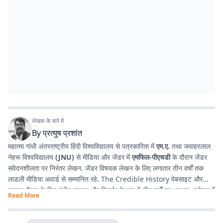
लेखक के बारे में
By
प्रत्युष प्रशांत
महात्मा गांधी अंतरराष्ट्रीय हिंदी विश्वविद्यालय से पत्रकारिता में
एम.ए.
तथा जवाहरलाल
नेहरू विश्वविद्यालय
(JNU)
से मीडिया और जेंडर में
एमफिल-पीएचडी
के दौरान जेंडर
संवेदनशीलता पर निरंतर लेखन. जेंडर विषयक लेखन के लिए लगातार तीन वर्षों तक
लाडली मीडिया अवार्ड से सम्मानित रहे. The Credible History वेबसाइट और
यूट्यूब चैनल के लिए कंटेंट राइटर और रिसर्चर के रूप में तीन वर्षों का अनुभव. वर्तमान में
Read More
प्रभात खबर डिजिटल
, बिहार में राजनीति और समसामयिक मुद्दों पर लेखन कर रहे हैं.
किताबें पढ़ने, वायलिन बजाने और कला-साहित्य में गहरी रुचि रखते हैं तथा बिहार को
सामाजिक, सांस्कृतिक और राजनीतिक दृष्टि से समझने में विशेष दिलचस्पी.