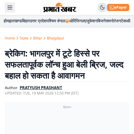
ePaper
होम
झारखण्ड
बिहार
उत्तर प्रदेश
पश्चिम बंगाल
ओरिजिनल
एजुकेशन
बिजनेस
मनोरंजन
टेक
ऑटो
Home
State
Bihar
Bhagalpur
ब्रेकिग: भागलपुर में टूटे हिस्से पर
सफलतापूर्वक लॉन्च हुआ बेली ब्रिज, जल्द
बहाल हो सकता है आवागमन
Author
PRATYUSH PRASHANT
UPDATED:
TUE, 19 MAY 2026 12:50 PM (IST)
विज्ञापन