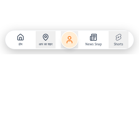
होम
आप का शहर
News Snap
Shorts
Follow us on
X
Download Mobile App