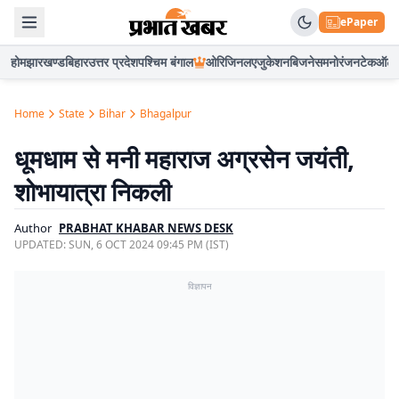
ePaper
होम
झारखण्ड
बिहार
उत्तर प्रदेश
पश्चिम बंगाल
ओरिजिनल
एजुकेशन
बिजनेस
मनोरंजन
टेक
ऑटो
Home
State
Bihar
Bhagalpur
धूमधाम से मनी महाराज अग्रसेन जयंती,
शोभायात्रा निकली
Author
PRABHAT KHABAR NEWS DESK
UPDATED:
SUN, 6 OCT 2024 09:45 PM (IST)
विज्ञापन