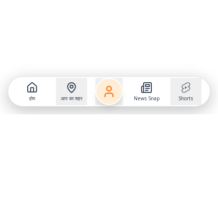
होम
आप का शहर
News Snap
Shorts
Follow us on
X
Download Mobile App