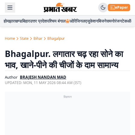
ePaper
होम
झारखण्ड
बिहार
उत्तर प्रदेश
पश्चिम बंगाल
ओरिजिनल
एजुकेशन
बिजनेस
मनोरंजन
टेक
ऑटो
Home
State
Bihar
Bhagalpur
Bhagalpur. लगातार चढ़ रहा सोने का
भाव, खाने-पीने की चीजों के दाम सामान्य
Author
BRAJESH NANDAN MAD
UPDATED:
MON, 11 MAY 2026 08:44 AM (IST)
विज्ञापन