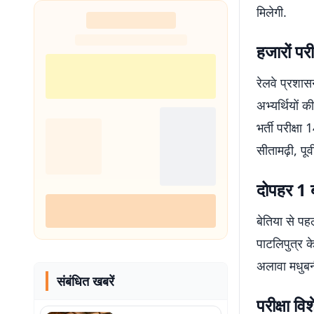
मिलेगी.
शुरू
हजारों परी
रेलवे प्रशासन
अभ्यर्थियों 
भर्ती परीक्ष
सीतामढ़ी, पूर्
दोपहर 1 ब
बेतिया से पह
पाटलिपुत्र के
अलावा मधुबनी
संबंधित खबरें
परीक्षा वि