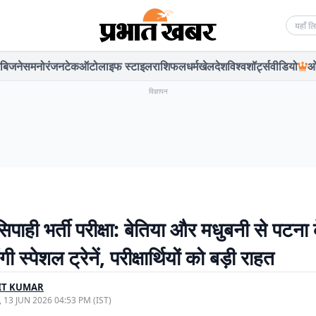
Searc
बिजनेस
मनोरंजन
टेक
ऑटो
लाइफ स्टाइल
राशिफल
धर्म
खेल
देश
विश्व
शॉर्ट्स
वीडियो
ओ
विज्ञापन
सिपाही भर्ती परीक्षा: बेतिया और मधुबनी से पटना
 स्पेशल ट्रेनें, परीक्षार्थियों को बड़ी राहत
IT KUMAR
, 13 JUN 2026 04:53 PM (IST)