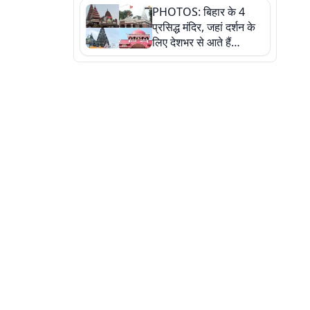
PHOTOS: बिहार के 4
की कहानी, तस्वीरों में देखिए
प्रसिद्ध मंदिर, जहां दर्शन के
लिए देशभर से आते हैं
श्रद्धालु, जानिए इनकी
खासियत