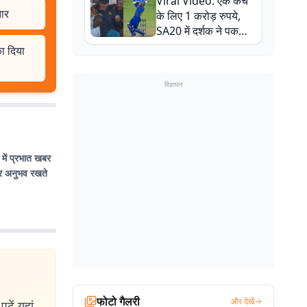
Viral Video: एक कैच
बाल-बाल बचे
तार
के लिए 1 करोड़ रुपये,
SA20 में दर्शक ने पकड़ा
एक हाथ से गजब का कैच
का दिया
विज्ञापन
 में प्रभात खबर
 और अनुभव रखते
फोटो गैलरी
और देखें
ढ़ें यहां.