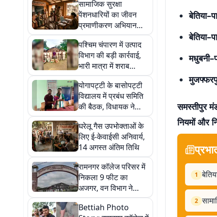
सामाजिक सुरक्षा
पेंशनधारियों का जीवन
बेतिया–प
प्रमाणीकरण अभियान
तेज, 5,090 लाभार्थी अब
बेतिया–पा
पश्चिम चंपारण में उत्पाद
भी शेष
विभाग की बड़ी कार्रवाई,
मधुबनी–प
भारी मात्रा में शराब
बरामद, आठ गिरफ्तार
मुजफ्फरप
योगापट्टी के बासोपट्टी
विद्यालय में प्रबंध समिति
समस्तीपुर मं
की बैठक, विधायक ने
विकास कार्यों का दिया
नियमों और नि
घरेलू गैस उपभोक्ताओं के
भरोसा
लिए ई-केवाईसी अनिवार्य,
14 अगस्त अंतिम तिथि
प्रभा
रामनगर कॉलेज परिसर में
बेतिय
1
निकला 9 फीट का
अजगर, वन विभाग ने
सुरक्षित किया रेस्क्यू
सामाज
2
Bettiah Photo