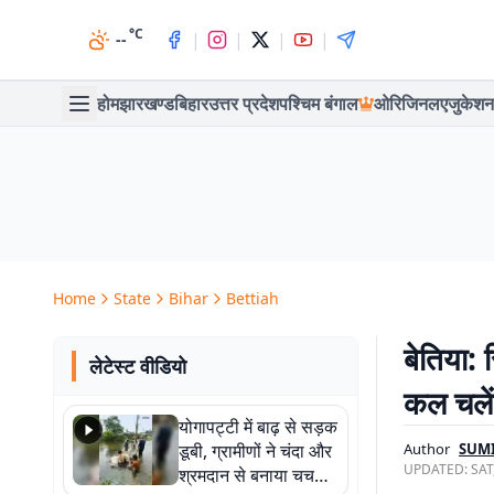
°C
|
|
|
|
--
होम
झारखण्ड
बिहार
उत्तर प्रदेश
पश्चिम बंगाल
ओरिजिनल
एजुकेशन
Home
State
Bihar
Bettiah
बेतिया: 
लेटेस्ट वीडियो
कल चलेंगी
योगापट्टी में बाढ़ से सड़क
डूबी, ग्रामीणों ने चंदा और
Author
SUM
UPDATED:
SAT
श्रमदान से बनाया चचरी