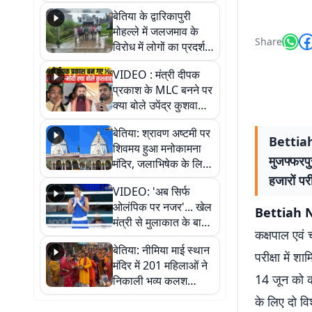
पुल
बेतिया के द्वारिकापुरी
मोहल्ले में जलजमाव के
Share
विरोध में लोगों का प्रदर्शन,
स्थायी समाधान की मांग
VIDEO : मंत्री दीपक
प्रकाश के MLC बनने पर
क्या बोले उपेंद्र कुशवाहा,
सुनिए
बेतिया: श्रावण अष्टमी पर
Bettiah 
शिवमय हुआ मनोकामना
मुजफ्फरपुर
मंदिर, जलाभिषेक के लिए
लगी लंबी कतारें
हजारों परी
VIDEO: 'अब सिर्फ
ओलंपिक पर नजर'... खेल
Bettiah 
मंत्री से मुलाकात के बाद
कक्षपाल एवं च
जैसमीन लंबोरिया का बड़ा
बेतिया: नीमिया माई स्थान
बयान
परीक्षा में शा
मंदिर में 201 महिलाओं ने
14 जून को कई
निकाली भव्य कलश
शोभायात्रा, शिवलिंग
के लिए दो विश
प्राण-प्रतिष्ठा महोत्सव