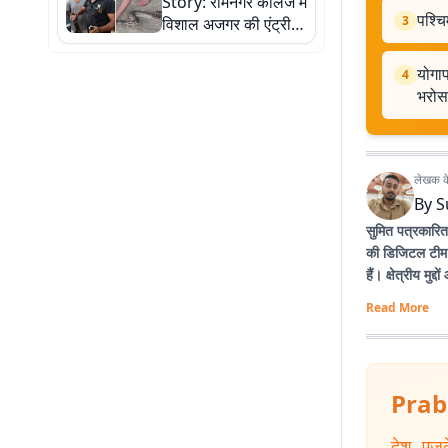
Story: रामनगर कॉलेज में
पश्चि
3
विशाल अजगर की एंट्री,
छात्रों में दहशत, देखें
रेस्क्यू की तस्वीरें
योगाप
4
भरोस
लेखक के 
By
S
सुमित पत्रकारिता
की डिजिटल टीम से
हैं। क्षेत्रीय म
Read More
Prab
देश
,
एजु