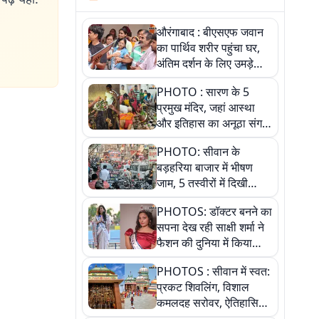
औरंगाबाद : बीएसएफ जवान
का पार्थिव शरीर पहुंचा घर,
अंतिम दर्शन के लिए उमड़े
लोग
PHOTO : सारण के 5
प्रमुख मंदिर, जहां आस्था
और इतिहास का अनूठा संगम,
तस्वीरों में जानिए
PHOTO: सीवान के
बड़हरिया बाजार में भीषण
जाम, 5 तस्वीरों में दिखी
अव्यवस्था
PHOTOS: डॉक्टर बनने का
सपना देख रही साक्षी शर्मा ने
फैशन की दुनिया में किया
कमाल,जानिए बेगूसराय की
PHOTOS : सीवान में स्वत:
बेटी ने कैसे दी अपने सपनों
प्रकट शिवलिंग, विशाल
को उड़ान
कमलदह सरोवर, ऐतिहासिक
महेंद्रनाथ मंदिर और घंटाघर