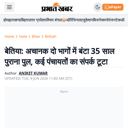
ePaper
होम
झारखण्ड
बिहार
उत्तर प्रदेश
पश्चिम बंगाल
ओरिजिनल
एजुकेशन
बिजनेस
मनोरंजन
टेक
ऑटो
Home
State
Bihar
Bettiah
बेतिया: अचानक दो भागों में बंटा 35 साल
पुराना पुल, कई पंचायतों का संपर्क टूटा
Author
ANIKET KUMAR
UPDATED:
TUE, 9 JUN 2026 11:00 AM (IST)
विज्ञापन