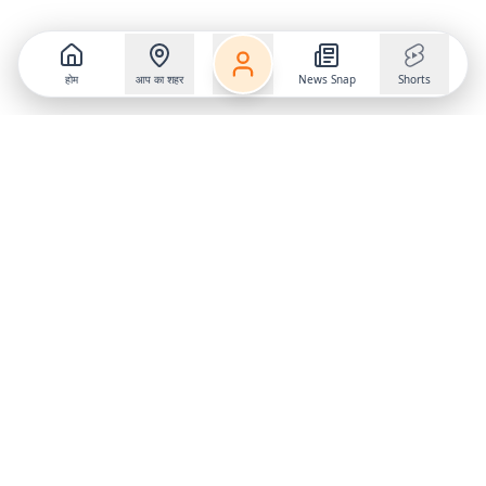
होम
आप का शहर
News Snap
Shorts
Follow us on
X
Download Mobile App
State
›
Jharkhand
›
Hindi News
Gumla News