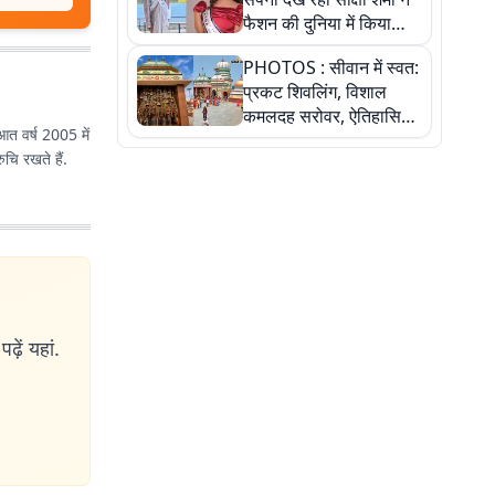
फैशन की दुनिया में किया
कमाल,जानिए बेगूसराय की
PHOTOS : सीवान में स्वत:
बेटी ने कैसे दी अपने सपनों
प्रकट शिवलिंग, विशाल
को उड़ान
कमलदह सरोवर, ऐतिहासिक
ुआत वर्ष 2005 में
महेंद्रनाथ मंदिर और घंटाघर
ुचि रखते हैं.
की कहानी, तस्वीरों में देखिए
ढ़ें यहां.