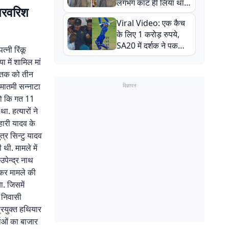
लगभग काट ही लिया था,
 परवरिश
न्यूजीलैंड सीरीज से पहले
Viral Video: एक कैच
बाल-बाल बचे
के लिए 1 करोड़ रुपये,
SA20 में दर्शक ने पकड़ा
त्नी रिंकू
एक हाथ से गजब का कैच
 में शामिल मां
मृतक को तीन
ं मातमी सन्नाटा
विज्ञापन
 हो कि गत 11
. हत्यारों ने
हारी यादव के
त्र सिन्टु यादव
ी. मामले में
उपेन्द्र नाथ
न कर मामले की
ा. जिसमें
 निवासी
प्रयुक्त हथियार
चाओं का बाजार