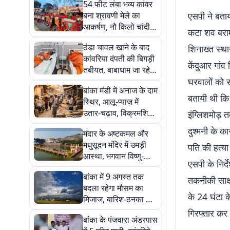
54 फीट लंबा भव्य कांवर
बना श्रावणी मेले का
एसपी ने बता
आकर्षण, नौ किलो चांदी
कटा शव बराम
के मुकुट और शिव-पार्वती
ठंडा चावल खाने के बाद
शिनाख्त स्था
की झांकी ने मोहा मन
कांवरिया दंपती की बिगड़ी
केंदुआर गांव
तबीयत, बाबाधाम जा रहे
शिवभक्त अस्पताल में भर्ती
घरवालों को सू
बांका मंडी में अनाज के दाम
बतायी थी क
स्थिर, आलू-प्याज में
उतार-चढ़ाव, विक्रमशिला
इंग्लिशमोड़ 
सेतु बंद होने से बढ़ा माल
दुश्मनी के क
मंदार के अष्टकमल और
ढुलाई खर्च
मधुसूदन मंदिर में उमड़ी
पति की हत्या 
आस्था, भगवान विष्णु-
एसपी के निर
लक्ष्मी के दर्शन को
बांका में 9 अगस्त तक
श्रद्धालुओं की भीड़
तकनीकी साक्
बदला रहेगा मौसम का
के 24 घंटा क
मिजाज, बारिश-ठनका का
येलो अलर्ट, किसानों को
गिरफ्तार कर
बांका के पंजवारा अंडरपास
सतर्क रहने की सलाह