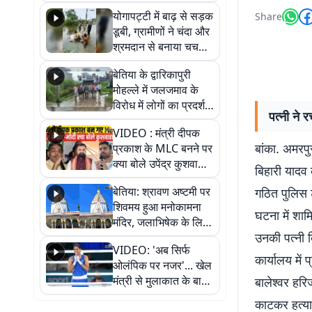
आवागमन
योगापट्टी में बाढ़ से सड़क
Share
डूबी, ग्रामीणों ने चंदा और
श्रमदान से बनाया चचरी
पुल
बेतिया के द्वारिकापुरी
मोहल्ले में जलजमाव के
विरोध में लोगों का प्रदर्शन,
पत्नी ने 
स्थायी समाधान की मांग
VIDEO : मंत्री दीपक
बांका. अमरपु
प्रकाश के MLC बनने पर
क्या बोले उपेंद्र कुशवाहा,
बिहारी यादव 
सुनिए
बेतिया: श्रावण अष्टमी पर
गठित पुलिस ट
शिवमय हुआ मनोकामना
घटना में शाम
मंदिर, जलाभिषेक के लिए
उनकी पत्नी ब
लगी लंबी कतारें
VIDEO: 'अब सिर्फ
कार्यालय में
ओलंपिक पर नजर'... खेल
मंत्री से मुलाकात के बाद
बालेश्वर हर
जैसमीन लंबोरिया का बड़ा
काटकर हत्या 
बयान