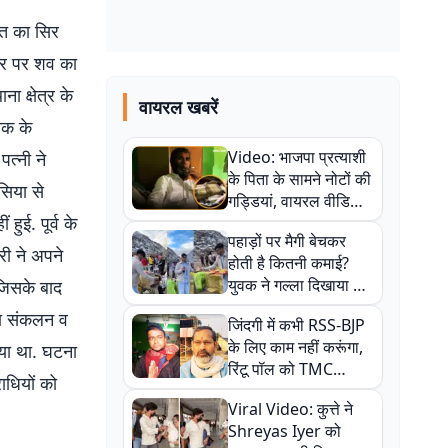
ति का सिर
धार पर शव का
ा क्षेत्र के
वायरल खबरें
ृतक के
Video: भाजपा प्रत्याशी
पत्नी ने
के पिता के सामने नोटों की
िया से
गड्डियां, वायरल वीडियो
ुई. पूर्व के
से राजनीति में उबाल,
पहाड़ों पर मैगी बेचकर
अजित महतो बोले- TMC
री ने अपने
होती है कितनी कमाई?
की गंदी चाल
युवक ने गल्ला दिखाया तो
 जिसके बाद
नौकरी वालों के खड़े हो गए
ना संकलन व
जिंदगी में कभी RSS-BJP
कान
के लिए काम नहीं करूंगा,
या था. घटना
रिंटू पॉल को TMC
ाधियों को
ऑफिस में ले जाकर पीटा,
Viral Video: कुत्ते ने
Video वायरल
Shreyas Iyer को