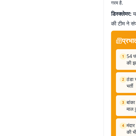
गरम है.
डिस्क्लेमर:
यह
की टीम ने सं
प्रभा
54 फी
1
की झा
ठंडा 
2
भर्ती
बांका
3
माल ढ
मंदार
4
की भी