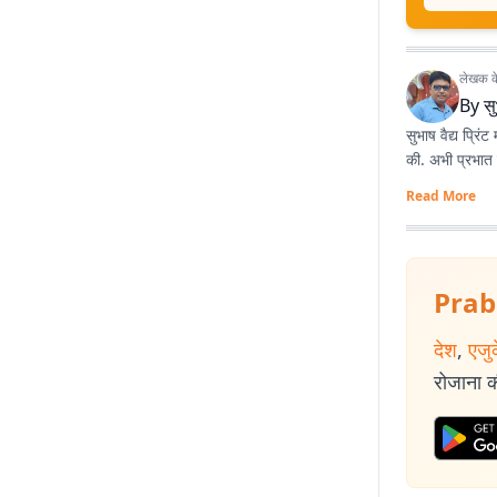
लेखक के 
By
सु
सुभाष वैद्य प्रिं
की. अभी प्रभात ख
Read More
Prab
देश
,
एजु
रोजाना की