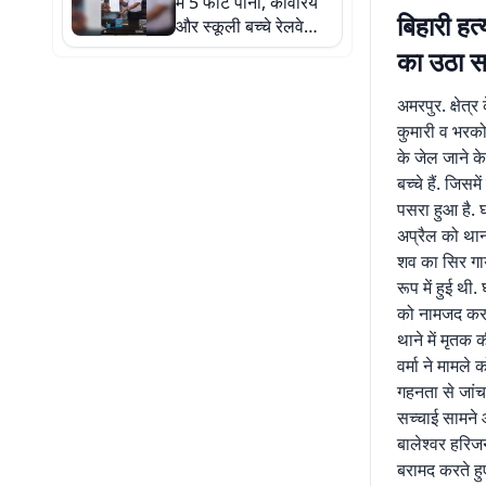
में 5 फीट पानी, कांवरिये
बिहारी हत
और स्कूली बच्चे रेलवे
ट्रैक पार करने को मजबूर
का उठा 
अमरपुर. क्षेत्र
कुमारी व भरको 
के जेल जाने क
बच्चे हैं. जिस
पसरा हुआ है. घ
अप्रैल को थाना
शव का सिर गाय
रूप में हुई थी
को नामजद करते
थाने में मृतक 
वर्मा ने मामले
गहनता से जांच
सच्चाई सामने 
बालेश्वर हरिजन
बरामद करते हुए