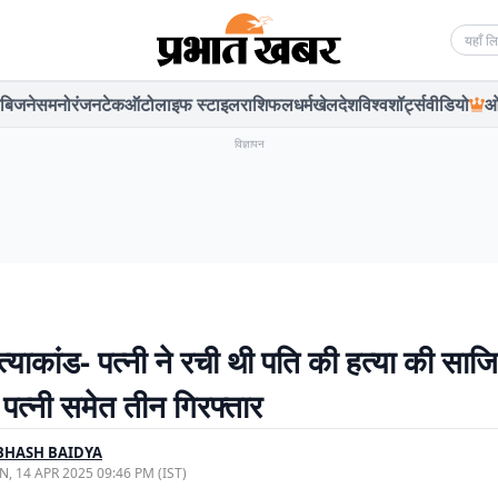
Searc
बिजनेस
मनोरंजन
टेक
ऑटो
लाइफ स्टाइल
राशिफल
धर्म
खेल
देश
विश्व
शॉर्ट्स
वीडियो
ओ
विज्ञापन
त्याकांड- पत्नी ने रची थी पति की हत्या की साज
पत्नी समेत तीन गिरफ्तार
BHASH BAIDYA
, 14 APR 2025 09:46 PM (IST)