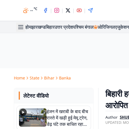
°C
|
|
|
|
--
होम
झारखण्ड
बिहार
उत्तर प्रदेश
पश्चिम बंगाल
ओरिजिनल
एजुकेशन
Home
State
Bihar
Banka
बिहारी ह
लेटेस्ट वीडियो
आरोपित 
इंजन में खराबी के बाद बीच
रास्ते में खड़ी हुई मेमू ट्रेन,
Author
SHU
UPDATED:
MON
डेढ़ घंटे तक बाधित रहा