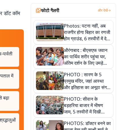
फोटो गैलरी
और देखें
बर डॉट कॉम
Photos: पटना नहीं, अब
राजगीर होगा बिहार का रणजी
होम ग्राउंड, 6 तस्वीरों में देखें
नए स्टेडियम की पूरी कहानी
औरंगाबाद : बीएसएफ जवान
-पार्वती
का पार्थिव शरीर पहुंचा घर,
अंतिम दर्शन के लिए उमड़े
लोग
PHOTO : सारण के 5
पताल में
प्रमुख मंदिर, जहां आस्था
और इतिहास का अनूठा संगम,
तस्वीरों में जानिए
े बढ़ा
PHOTO: सीवान के
बड़हरिया बाजार में भीषण
जाम, 5 तस्वीरों में दिखी
अव्यवस्था
्रद्धालुओं
PHOTOS: डॉक्टर बनने का
सपना देख रही साक्षी शर्मा ने