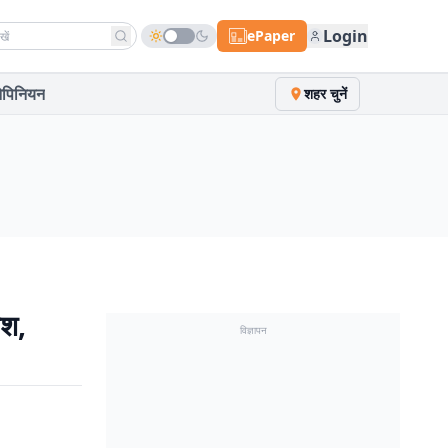
h news
Login
ePaper
पिनियन
शहर चुनें
िश,
विज्ञापन