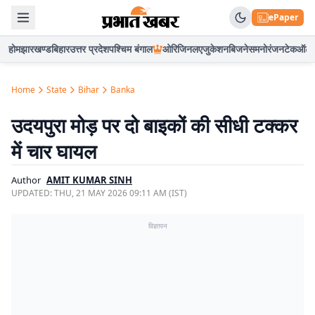
ePaper
होम
झारखण्ड
बिहार
उत्तर प्रदेश
पश्चिम बंगाल
ओरिजिनल
एजुकेशन
बिजनेस
मनोरंजन
टेक
ऑटो
Home
State
Bihar
Banka
उदयपुरा मोड़ पर दो बाइकों की सीधी टक्कर
में चार घायल
Author
AMIT KUMAR SINH
UPDATED:
THU, 21 MAY 2026 09:11 AM (IST)
विज्ञापन