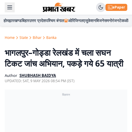
ePaper
होम
झारखण्ड
बिहार
उत्तर प्रदेश
पश्चिम बंगाल
ओरिजिनल
एजुकेशन
बिजनेस
मनोरंजन
टेक
ऑटो
Home
State
Bihar
Banka
भागलपुर–गोड्डा रेलखंड में चला सघन
टिकट जांच अभियान, पकड़े गये 65 यात्री
Author
SHUBHASH BAIDYA
UPDATED:
SAT, 9 MAY 2026 08:54 PM (IST)
विज्ञापन