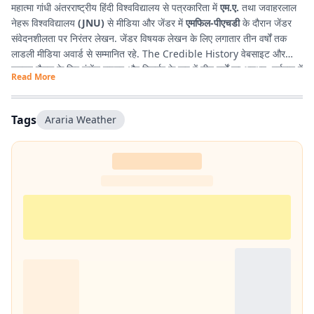
महात्मा गांधी अंतरराष्ट्रीय हिंदी विश्वविद्यालय से पत्रकारिता में
एम.ए.
तथा जवाहरलाल
नेहरू विश्वविद्यालय
(JNU)
से मीडिया और जेंडर में
एमफिल-पीएचडी
के दौरान जेंडर
संवेदनशीलता पर निरंतर लेखन. जेंडर विषयक लेखन के लिए लगातार तीन वर्षों तक
लाडली मीडिया अवार्ड से सम्मानित रहे. The Credible History वेबसाइट और
यूट्यूब चैनल के लिए कंटेंट राइटर और रिसर्चर के रूप में तीन वर्षों का अनुभव. वर्तमान में
Read More
प्रभात खबर डिजिटल
, बिहार में राजनीति और समसामयिक मुद्दों पर लेखन कर रहे हैं.
किताबें पढ़ने, वायलिन बजाने और कला-साहित्य में गहरी रुचि रखते हैं तथा बिहार को
सामाजिक, सांस्कृतिक और राजनीतिक दृष्टि से समझने में विशेष दिलचस्पी.
Tags
Araria Weather