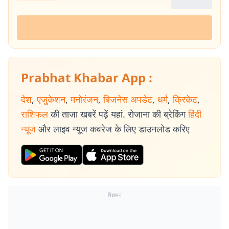
Prabhat Khabar App :
देश
,
एजुकेशन
,
मनोरंजन
,
बिजनेस अपडेट
,
धर्म
,
क्रिकेट
,
राशिफल
की ताजा खबरें पढ़ें यहां. रोजाना की ब्रेकिंग
हिंदी
न्यूज
और लाइव न्यूज कवरेज के लिए डाउनलोड करिए
विज्ञापन