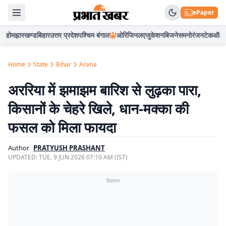
ePaper
होम
झारखण्ड
बिहार
उत्तर प्रदेश
पश्चिम बंगाल
ओरिजिनल
एजुकेशन
बिजनेस
मनोरंजन
टेक
ऑटो
Home
State
Bihar
Araria
अररिया में झमाझम बारिश से लुढ़का पारा,
किसानों के चेहरे खिले, धान-मक्का की
फसल को मिला फायदा
Author
PRATYUSH PRASHANT
UPDATED:
TUE, 9 JUN 2026 07:10 AM (IST)
विज्ञापन