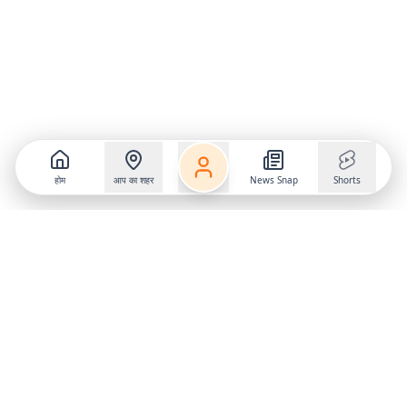
होम
आप का शहर
News Snap
Shorts
Follow us on
X
Download Mobile App