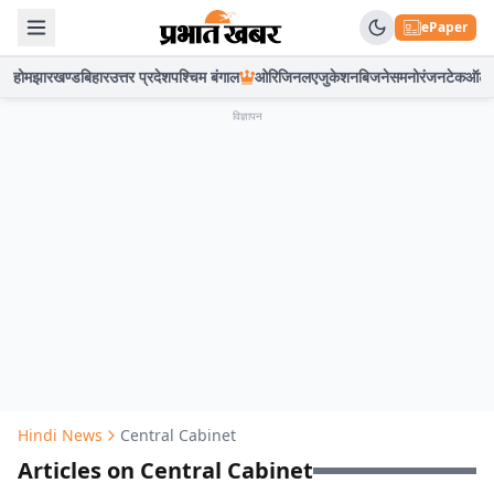
ePaper
होम
झारखण्ड
बिहार
उत्तर प्रदेश
पश्चिम बंगाल
ओरिजिनल
एजुकेशन
बिजनेस
मनोरंजन
टेक
ऑटो
विज्ञापन
Hindi News
Central Cabinet
Articles on Central Cabinet