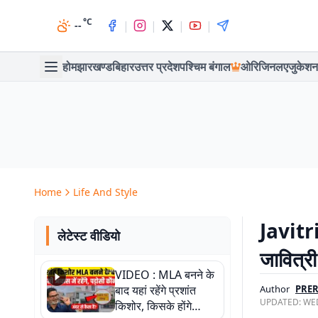
°C
|
|
|
|
--
होम
झारखण्ड
बिहार
उत्तर प्रदेश
पश्चिम बंगाल
ओरिजिनल
एजुकेशन
Home
Life And Style
Javitri
लेटेस्ट वीडियो
जावित्री
VIDEO : MLA बनने के
बाद यहां रहेंगे प्रशांत
Author
PRE
UPDATED:
WED
किशोर, किसके होंगे