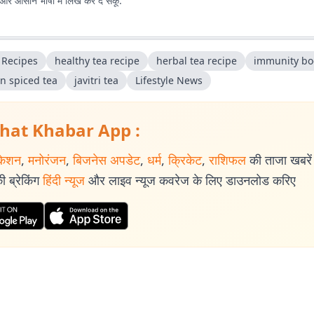
ल और आसान भाषा में लिख कर दे सकूं.
 Recipes
healthy tea recipe
herbal tea recipe
immunity bo
an spiced tea
javitri tea
Lifestyle News
hat Khabar App :
केशन
,
मनोरंजन
,
बिजनेस अपडेट
,
धर्म
,
क्रिकेट
,
राशिफल
की ताजा खबरें प
 ब्रेकिंग
हिंदी न्यूज
और लाइव न्यूज कवरेज के लिए डाउनलोड करिए