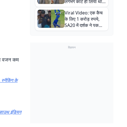
लगभग काट ही लिया था,
न्यूजीलैंड सीरीज से पहले
Viral Video: एक कैच
बाल-बाल बचे
के लिए 1 करोड़ रुपये,
SA20 में दर्शक ने पकड़ा
एक हाथ से गजब का कैच
विज्ञापन
ससे वजन कम
्नैकिंग के
 साउथ इंडियन