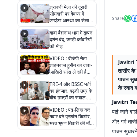
पड़ोसी? वीडियो में देखिए
श्रावणी मेला की दूसरी
कैसा है पीके का नया
सोमवारी पर देवघर में
ठिकाना
Share
उमड़ेगा आस्था का सैलाब,
तीन लाख से अधिक
बाबा बैद्यनाथ धाम में कूपन
श्रद्धालुओं के पहुंचने का
दर्शन बंद, उमड़ी कांवरियों
अनुमान
की भीड़
VIDEO : बीजेपी नेता
Javitri 
शाहनवाज हुसैन का दावा-
तासीर के 
आखिरी सांस ले रही है
RJD, तेजस्वी को लेकर
पाचन सुध
TRE-4 और BSSC भर्ती
क्या कहा, सुनिए
के स्वाद 
का इंतजार, बढ़ती उम्र के
बीच छात्रों का सवाल-
Javitri T
आखिर कब आएगी बहाली?
VIDEO : पढ़-लिख कर
देखें वीडियो
पाई जाने वा
गवार बने प्रशांत किशोर,
और गर्म तासी
भरत भूषण तिवारी की माँ ने
कहा नहीं थी उम्मीद, बेटा
पाचन सुधारन
था तो किसी को बोलने की