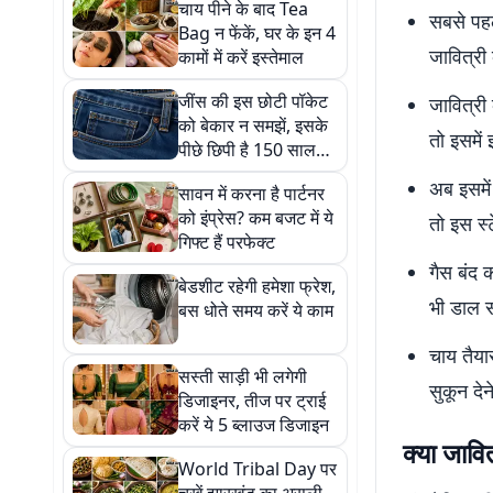
चाय पीने के बाद Tea
सबसे पहले
Bag न फेंकें, घर के इन 4
जावित्री 
कामों में करें इस्तेमाल
जींस की इस छोटी पॉकेट
जावित्री 
को बेकार न समझें, इसके
तो इसमें
पीछे छिपी है 150 साल
पुरानी कहानी
अब इसमें
सावन में करना है पार्टनर
को इंप्रेस? कम बजट में ये
तो इस स्
गिफ्ट हैं परफेक्ट
गैस बंद क
बेडशीट रहेगी हमेशा फ्रेश,
भी डाल स
बस धोते समय करें ये काम
चाय तैया
सस्ती साड़ी भी लगेगी
सुकून देने
डिजाइनर, तीज पर ट्राई
करें ये 5 ब्लाउज डिजाइन
क्या जावि
World Tribal Day पर