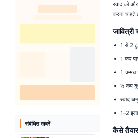
स्वाद को और
नहीं थी हिम्मत
करना चाहते ह
जावित्री
1 से 2 टु
1 कप पा
1 चम्मच 
½ कप दूध
स्वाद अन
1–2 इला
संबंधित खबरें
कैसे तैया