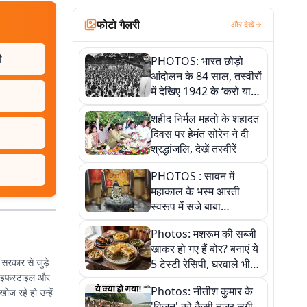
फोटो गैलरी
और देखें
ी
PHOTOS: भारत छोड़ो
आंदोलन के 84 साल, तस्वीरों
में देखिए 1942 के ‘करो या
मरो’ आंदोलन की कहानी
शहीद निर्मल महतो के शहादत
दिवस पर हेमंत सोरेन ने दी
श्रद्धांजलि, देखें तस्वीरें
PHOTOS : सावन में
महाकाल के भस्म आरती
स्वरूप में सजे बाबा
औघड़दानी, तस्वीरों में करें
Photos: मशरूम की सब्जी
अद्भुत दर्शन
खाकर हो गए हैं बोर? बनाएं ये
े सरकार से जुड़े
5 टेस्टी रेसिपी, घरवाले भी
 लाइफस्टाइल और
मांगेंगे बार-बार
Photos: नीतीश कुमार के
ोज रहे हो उन्हें
'विजन' को कैसी नजर लगी,