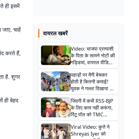
े ही इसमें
 जाए. चाहें
वायरल खबरें
Video: भाजपा प्रत्याशी
 करते हैं,
के पिता के सामने नोटों की
गड्डियां, वायरल वीडियो
से राजनीति में उबाल,
पहाड़ों पर मैगी बेचकर
अजित महतो बोले- TMC
ता है. शुगर
होती है कितनी कमाई?
की गंदी चाल
युवक ने गल्ला दिखाया तो
नौकरी वालों के खड़े हो गए
ं ही बेहद
जिंदगी में कभी RSS-BJP
कान
के लिए काम नहीं करूंगा,
रिंटू पॉल को TMC
ऑफिस में ले जाकर पीटा,
Viral Video: कुत्ते ने
Video वायरल
Shreyas Iyer को