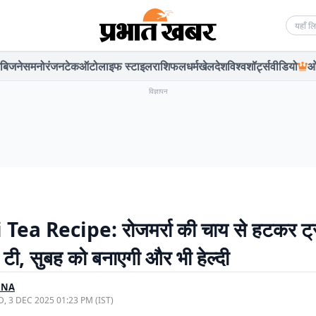
Searc
बिजनेस
मनोरंजन
टेक
ऑटो
लाइफ स्टाइल
राशिफल
धर्म
खेल
देश
विश्व
शॉर्ट्स
वीडियो
ओ
विज्ञापन
 Tea Recipe: रोजमर्रा की चाय से हटकर ट्र
 टी, सुबह को बनाएगी और भी हेल्दी
RNA
, 3 DEC 2025 01:23 PM (IST)