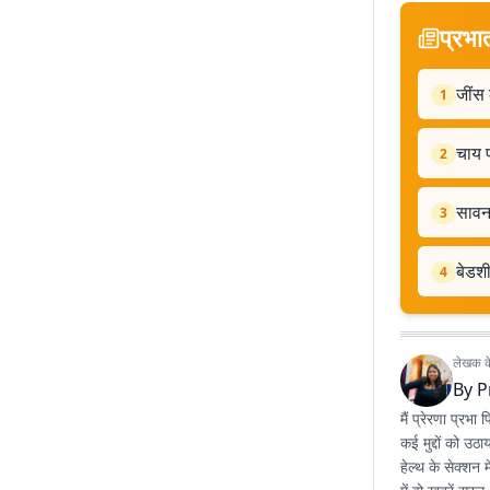
प्रभा
जींस 
1
चाय प
2
सावन 
3
बेडशी
4
लेखक के 
By
P
मैं प्रेरणा प्रभ
कई मुद्दों को 
हेल्थ के सेक्शन 