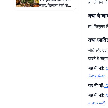
चखें झारखंड का असली
हां, लेकिन स
स्वाद, छिलका रोटी से
आरसा तक हैं खास
क्या ये च
हां, बिल्कुल
क्या जावि
सीधे तौर पर
करने में सह
यह भी पढ़ें:
C
लिए परफेक्ट
यह भी पढ़ें:
G
यह भी पढ़ें:
K
कडाला करी