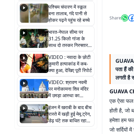
गिरफ्तार
पश्चिम चंपारण में स्कूल
बना तालाब, गंदे पानी से
Share
होकर पढ़ने पहुंच रहे बच्चे
भारत-नेपाल सीमा पर
31.25 किलो गांजा के
साथ दो तस्कर गिरफ्तार,
नेपाली नंबर की बाइक
VIDEO : नवादा के छोटी
जब्त
GUAVA C
कुमारी हत्याकांड में कब-
पता हैं क
क्या हुआ, देखिए पूरी रिपोर्ट
लगती है स
VIDEO: श्रावण नवमी
पर मनोकामना शिव मंदिर
GUAVA C
में उमड़ा आस्था का
एक ऐसा फल ह
सैलाब, हर-हर महादेव के
इंजन में खराबी के बाद बीच
जयघोष से गूंजा परिसर
होती है, जो 
रास्ते में खड़ी हुई मेमू ट्रेन,
हमेशा हम फल
डेढ़ घंटे तक बाधित रहा
आवागमन
जो सर्दियों 