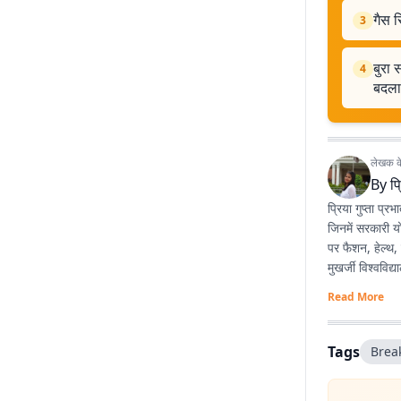
गैस स
3
बुरा 
4
बदला
लेखक के 
By
प्
प्रिया गुप्ता प्
जिनमें सरकारी य
पर फैशन, हेल्थ, 
मुखर्जी विश्वविद
Read More
Tags
Brea