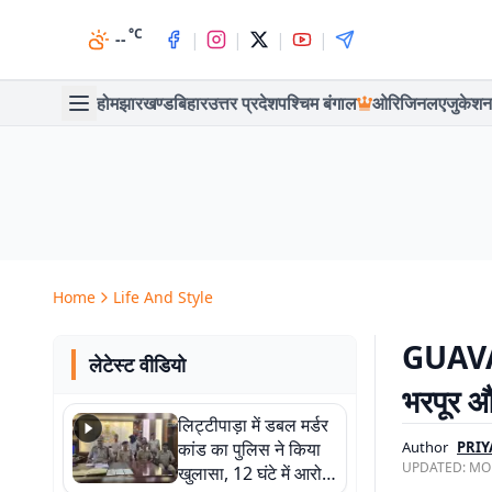
°C
|
|
|
|
--
होम
झारखण्ड
बिहार
उत्तर प्रदेश
पश्चिम बंगाल
ओरिजिनल
एजुकेशन
Home
Life And Style
GUAVA 
लेटेस्ट वीडियो
भरपूर औ
लिट्टीपाड़ा में डबल मर्डर
कांड का पुलिस ने किया
Author
PRIY
UPDATED:
MON
खुलासा, 12 घंटे में आरोपी