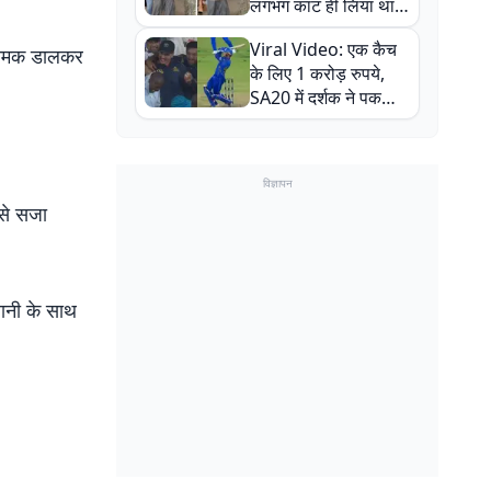
लगभग काट ही लिया था,
न्यूजीलैंड सीरीज से पहले
Viral Video: एक कैच
बाल-बाल बचे
र नमक डालकर
के लिए 1 करोड़ रुपये,
SA20 में दर्शक ने पकड़ा
एक हाथ से गजब का कैच
विज्ञापन
से सजा
ानी के साथ