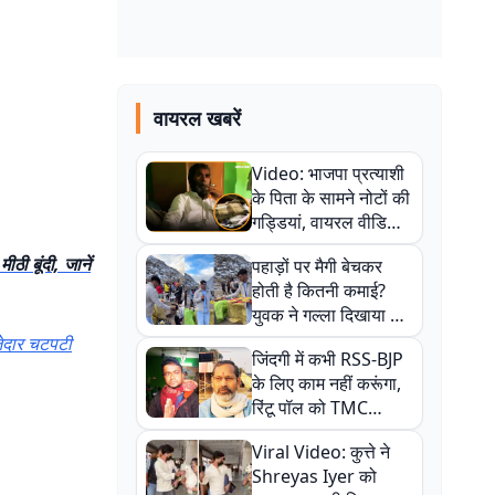
वायरल खबरें
Video: भाजपा प्रत्याशी
के पिता के सामने नोटों की
गड्डियां, वायरल वीडियो
से राजनीति में उबाल,
 बूंदी, जानें
पहाड़ों पर मैगी बेचकर
अजित महतो बोले- TMC
होती है कितनी कमाई?
की गंदी चाल
युवक ने गल्ला दिखाया तो
नौकरी वालों के खड़े हो गए
जेदार चटपटी
जिंदगी में कभी RSS-BJP
कान
के लिए काम नहीं करूंगा,
रिंटू पॉल को TMC
ऑफिस में ले जाकर पीटा,
Viral Video: कुत्ते ने
Video वायरल
Shreyas Iyer को