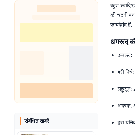
बहुत स्वादि
की चटनी बनान
फायदेमंद हैं.
अमरूद की
अमरूद:
हरी मिर्
लहुसून:
अदरक: आ
संबंधित खबरें
हरा धनिय