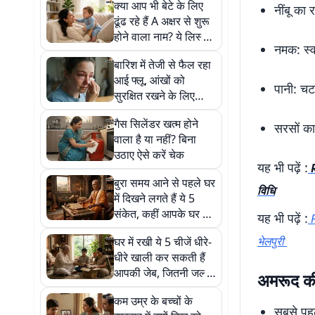
क्या आप भी बेटे के लिए
नींबू का
ढूंढ रहे हैं A अक्षर से शुरू
होने वाला नाम? ये लिस्ट
नमक: स्व
आपकी तलाश करेगी
बारिश में तेजी से फैल रहा
आसान
आई फ्लू, आंखों को
पानी: च
सुरक्षित रखने के लिए
अपनाएं ये आसान टिप्स
गैस सिलेंडर खत्म होने
सरसों का
वाला है या नहीं? बिना
उठाए ऐसे करें चेक
यह भी पढ़ें :
बुरा समय आने से पहले घर
विधि
में दिखने लगते हैं ये 5
संकेत, कहीं आपके घर में
यह भी पढ़ें :
भी तो नहीं हो रहे ऐसे
भेलपुरी
घर में रखी ये 5 चीजें धीरे-
बदलाव?
धीरे खाली कर सकती हैं
आपकी जेब, जितनी जल्दी
अमरूद की
हो सके कर दें घर से बाहर
कम उम्र के बच्चों के
सबसे पह