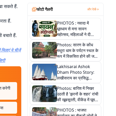
 सकते हैं.
फोटो गैलरी
और देखें
रता हैं.
PHOTOS : नवादा में
धूमधाम से मना सावन
महोत्सव, महिलाओं ने दी
 बचाते हैं.
सांस्कृतिक प्रस्तुतियां
Photos: सारण के कोंध
िलाएं ये चीज़ें
मथुरा धाम के पर्यटन स्थल के
रूप में विकसित होने की जगी
सिपी
आस, 9 तस्वीरों में देखें पूरी
Lakhisarai Ashok
कहानी
Dham Photo Story:
लखीसराय का प्रसिद्ध
अशोक धाम—आस्था,
ाश करेगी
Photos: बारिश में निखर
श्रृंगार, अनुष्ठान और
उठती है 'झरनों के शहर' रांची
अलौकिक संध्या आरती के
की खूबसूरती, वीकेंड में घूम
विहंगम दृश्य
आएं ये 5 वादियां
प्स
PHOTOS : भाजपा
कार्यालय का सैकड़ों लोगों ने