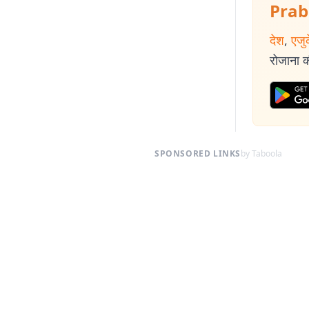
Prab
देश
,
एजु
रोजाना की
SPONSORED LINKS
by Taboola