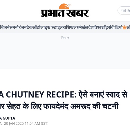
Searc
बिजनेस
मनोरंजन
टेक
ऑटो
लाइफ स्टाइल
राशिफल
धर्म
खेल
देश
विश्व
शॉर्ट्स
वीडियो
ओ
विज्ञापन
CHUTNEY RECIPE: ऐसे बनाएं स्वाद से
र सेहत के लिए फायदेमंद अमरूद की चटनी
A GUPTA
, 20 JAN 2025 11:04 AM (IST)