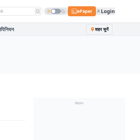
h news
Login
ePaper
पिनियन
शहर चुनें
विज्ञापन