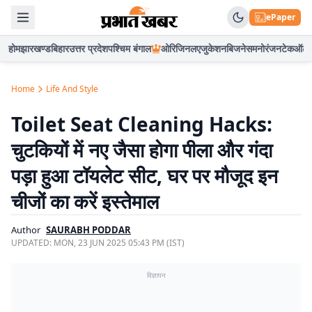
ePaper
होम
झारखण्ड
बिहार
उत्तर प्रदेश
पश्चिम बंगाल
ओरिजिनल
एजुकेशन
बिजनेस
मनोरंजन
टेक
ऑटो
Home
Life And Style
Toilet Seat Cleaning Hacks:
चुटकियों में नए जैसा होगा पीला और गंदा
पड़ा हुआ टॉयलेट सीट, घर पर मौजूद इन
चीजों का करें इस्तेमाल
Author
SAURABH PODDAR
UPDATED:
MON, 23 JUN 2025 05:43 PM (IST)
विज्ञापन