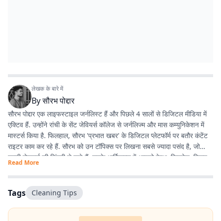
लेखक के बारे में
By
सौरभ पोद्दार
सौरभ पोद्दार एक लाइफस्टाइल जर्नलिस्ट हैं और पिछले 4 सालों से डिजिटल मीडिया में
एक्टिव हैं. उन्होंने रांची के सेंट जेवियर्स कॉलेज से जर्नलिज्म और मास कम्युनिकेशन में
मास्टर्स किया है. फिलहाल, सौरभ 'प्रभात खबर' के डिजिटल प्लेटफॉर्म पर बतौर कंटेंट
राइटर काम कर रहे हैं. सौरभ को उन टॉपिक्स पर लिखना सबसे ज्यादा पसंद है, जो
हमारी रोजमर्रा की जिंदगी से जुड़े हैं. उनके आर्टिकल्स में आपको हेल्थ, फिटनेस, स्किन-
Read More
हेयर केयर, पेरेंटिंग, हेल्दी रेसिपीज, घरेलू नुस्खे, रिलेशनशिप और वास्तु शास्त्र जैसी
उपयोगी जानकारियां मिलेंगी. फिटनेस और अच्छी सेहत सौरभ की निजी जिंदगी का भी
अहम हिस्सा हैं. वे जिन विषयों पर लिखते हैं, उन्हें अपनी रूटीन में फॉलो भी करते हैं.
Tags
Cleaning Tips
उनका मानना है कि जब आप किसी चीज को खुद एक्सपीरियंस करते हैं, तभी दूसरों तक
सही और प्रैक्टिकल जानकारी पहुंचा सकते हैं. उनकी हमेशा यही कोशिश रहती है कि वे