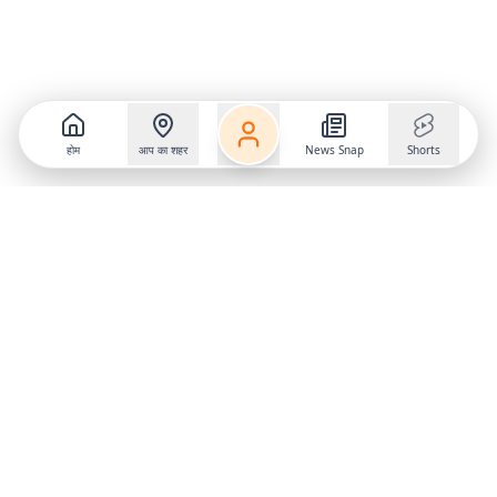
होम
आप का शहर
News Snap
Shorts
Follow us on
X
Download Mobile App