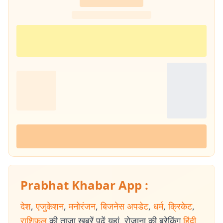
ट्रेंडिंग टॉपिक्स पर बिल्कुल आसान और आम बोलचाल की हिंदी में लिखें, ताकि हर पाठक
उसे आसानी से समझ सके. यही वजह है कि उनके लिखे आर्टिकल्स काफी एंगेजिंग और
SEO-फ्रेंडली होते हैं.
Prabhat Khabar App :
देश
,
एजुकेशन
,
मनोरंजन
,
बिजनेस अपडेट
,
धर्म
,
क्रिकेट
,
राशिफल
की ताजा खबरें पढ़ें यहां. रोजाना की ब्रेकिंग
हिंदी