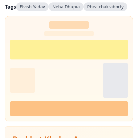
Tags
Elvish Yadav
Neha Dhupia
Rhea chakraborty