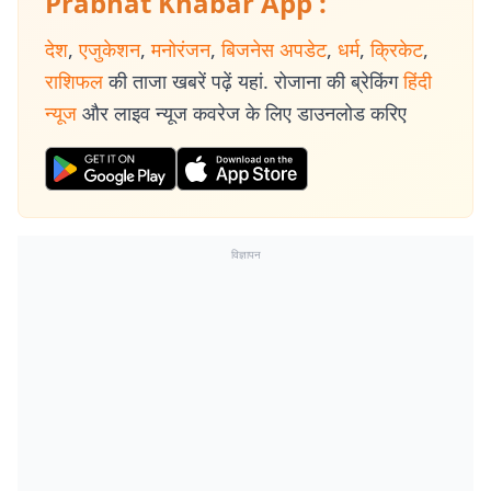
Prabhat Khabar App :
देश
,
एजुकेशन
,
मनोरंजन
,
बिजनेस अपडेट
,
धर्म
,
क्रिकेट
,
राशिफल
की ताजा खबरें पढ़ें यहां. रोजाना की ब्रेकिंग
हिंदी
न्यूज
और लाइव न्यूज कवरेज के लिए डाउनलोड करिए
विज्ञापन