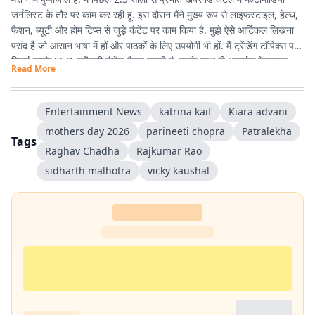
जर्नलिस्ट के तौर पर काम कर रही हूं. इस दौरान मैंने मुख्य रूप से लाइफस्टाइल, हेल्थ,
फैशन, ब्यूटी और होम टिप्स से जुड़े कंटेंट पर काम किया है. मुझे ऐसे आर्टिकल लिखना
पसंद है जो आसान भाषा में हों और पाठकों के लिए उपयोगी भी हों. मैं ट्रेंडिंग टॉपिक्स पर
रिसर्च करके SEO-फ्रेंडली कंटेंट तैयार करती हूं. इसके साथ ही आकर्षक हेडलाइन
Read More
लिखना, सही जानकारी जुटाना और डिजिटल ऑडियंस की पसंद के अनुसार कंटेंट तैयार
करना मेरी प्रमुख जिम्मेदारियों का हिस्सा रहा है. मैं हमेशा नई चीजें सीखने और अपने
लेखन को बेहतर बनाने की कोशिश करती हूं. मेरा उद्देश्य ऐसा कंटेंट तैयार करना है जो
Entertainment News
katrina kaif
Kiara advani
लोगों तक सही जानकारी सरल और दिलचस्प तरीके से पहुंचाए.
mothers day 2026
parineeti chopra
Patralekha
Tags
Raghav Chadha
Rajkumar Rao
sidharth malhotra
vicky kaushal