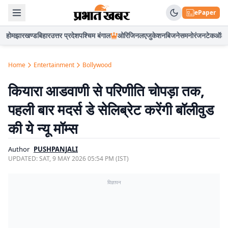
ePaper
होम
झारखण्ड
बिहार
उत्तर प्रदेश
पश्चिम बंगाल
ओरिजिनल
एजुकेशन
बिजनेस
मनोरंजन
टेक
ऑटो
Home
Entertainment
Bollywood
कियारा आडवाणी से परिणीति चोपड़ा तक,
पहली बार मदर्स डे सेलिब्रेट करेंगी बॉलीवुड
की ये न्यू मॉम्स
Author
PUSHPANJALI
UPDATED:
SAT, 9 MAY 2026 05:54 PM (IST)
विज्ञापन