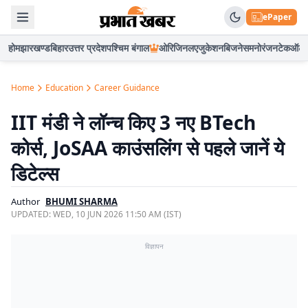
ePaper
होम
झारखण्ड
बिहार
उत्तर प्रदेश
पश्चिम बंगाल
ओरिजिनल
एजुकेशन
बिजनेस
मनोरंजन
टेक
ऑटो
Home
Education
Career Guidance
IIT मंडी ने लॉन्च किए 3 नए BTech
कोर्स, JoSAA काउंसलिंग से पहले जानें ये
डिटेल्स
Author
BHUMI SHARMA
UPDATED:
WED, 10 JUN 2026 11:50 AM (IST)
विज्ञापन