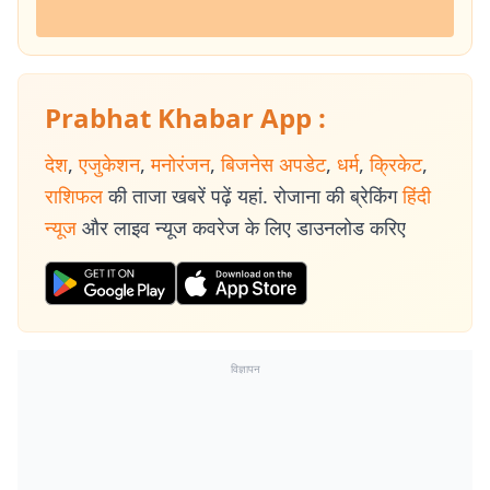
Prabhat Khabar App :
देश
,
एजुकेशन
,
मनोरंजन
,
बिजनेस अपडेट
,
धर्म
,
क्रिकेट
,
राशिफल
की ताजा खबरें पढ़ें यहां. रोजाना की ब्रेकिंग
हिंदी
न्यूज
और लाइव न्यूज कवरेज के लिए डाउनलोड करिए
विज्ञापन