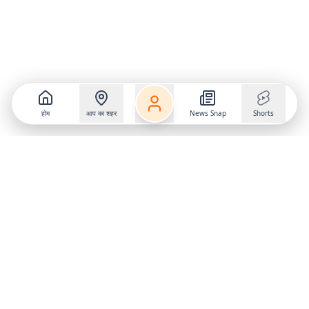
होम
आप का शहर
News Snap
Shorts
Follow us on
X
Download Mobile App