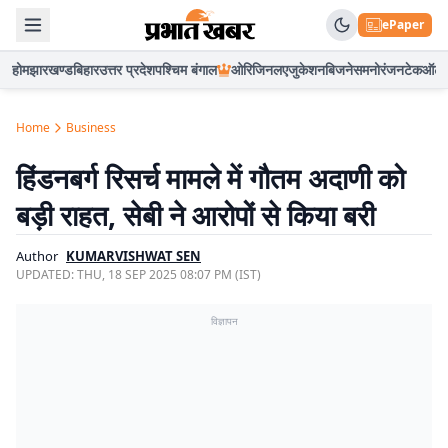
ePaper
होम
झारखण्ड
बिहार
उत्तर प्रदेश
पश्चिम बंगाल
ओरिजिनल
एजुकेशन
बिजनेस
मनोरंजन
टेक
ऑटो
Home
Business
हिंडनबर्ग रिसर्च मामले में गौतम अदाणी को
बड़ी राहत, सेबी ने आरोपों से किया बरी
Author
KUMARVISHWAT SEN
UPDATED:
THU, 18 SEP 2025 08:07 PM (IST)
विज्ञापन