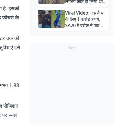
लगभग काट ही लिया था,
न्यूजीलैंड सीरीज से पहले
ा है. इसकी
Viral Video: एक कैच
बाल-बाल बचे
 फीचर्स के
के लिए 1 करोड़ रुपये,
SA20 में दर्शक ने पकड़ा
एक हाथ से गजब का कैच
मीटर तक की
ुविधाएं इसे
विज्ञापन
 लगभग 1.88
िंग पोजिशन
 पर ज्यादा