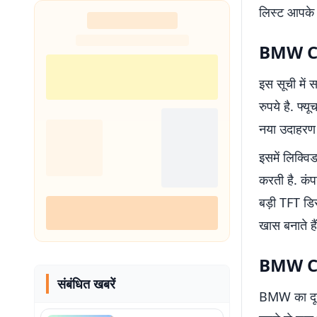
लिस्ट आपके 
BMW CE 0
इस सूची मे
रुपये है. फ्
नया उदाहरण 
इसमें लिक्वि
करती है. कं
बड़ी TFT डिस
खास बनाते हैं
BMW CE 0
संबंधित खबरें
BMW का दूसर