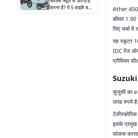
फ्लेक्स फ्यूल से अपग्रेड
करना है? ये 5 बाइकें बन
Ather 450 A
सकती हैं सबसे बेस्ट
कीमत 1.90 ल
ऑप्शन
लिए चर्चा में र
यह स्कूटर 1
IDC रेंज ऑफर
प्रीमियम फील 
Suzuki e
सुजुकी का e
लाख रुपये है
टेलीस्कोपिक
इसके प्रमुख
फोकस करता 