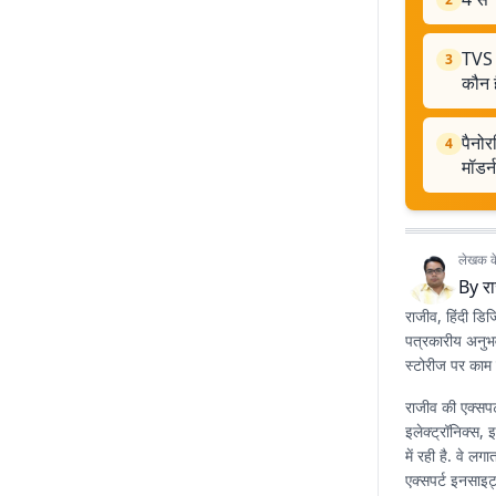
TVS 
3
कौन ह
पैनो
4
मॉडर्
लेखक के 
By
र
राजीव, हिंदी डि
पत्रकारीय अनुभव
स्टोरीज पर काम 
राजीव की एक्सपर्
इलेक्ट्रॉनिक्स,
में रही है. वे 
एक्सपर्ट इनसाइट