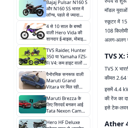
रुपये से शुर
Bajaj Pulsar N160 S
और N160 SS भारत में
मॉडल युवाओं
लॉन्च, पहले से ज्यादा
पावर और स्मार्ट फीचर्स से
स्कूटर में 1
4 से 10 साल के बच्चों
लैस
108 किलोमीट
वाली Hero Vida की
शानदार ई-बाइक, मोबाइल
अलग-अलग राइ
से होता है स्पीड मैनेज
TVS Raider, Hunter
TVS X: ट
350 या Yamaha FZS-
Fi V4: कम हाइट वालों के
TVS X भारतीय
लिए तीनों में से कौन है
पैनोरमिक सनरूफ वाली
सबसे बेस्ट ऑप्शन?
कीमत 2.64 ल
Maruti Grand
Vitara पर मिल रही
इसमें 4.4 
₹1.30 लाख तक की छूट,
की रेंज का द
Maruti Brezza के
मॉडर्न फीचर्स से लैस है
लिए सिरदर्द बनकर आई
यह कार
इसे टेक-लवर्
Tata Nexon Camo,
जानें इस नई कार में ऐसा
Ather 45
Hero HF Deluxe
क्या है खास