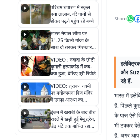
गिरफ्तार
पश्चिम चंपारण में स्कूल
बना तालाब, गंदे पानी से
Share
होकर पढ़ने पहुंच रहे बच्चे
भारत-नेपाल सीमा पर
31.25 किलो गांजा के
साथ दो तस्कर गिरफ्तार,
नेपाली नंबर की बाइक
VIDEO : नवादा के छोटी
जब्त
इलेक्ट्रि
कुमारी हत्याकांड में कब-
और Suzuk
क्या हुआ, देखिए पूरी रिपोर्ट
रहे हैं.
VIDEO: श्रावण नवमी
पर मनोकामना शिव मंदिर
भारत में इले
में उमड़ा आस्था का
है. पिछले कुछ
सैलाब, हर-हर महादेव के
इंजन में खराबी के बाद बीच
जयघोष से गूंजा परिसर
के पास ऐसे व
रास्ते में खड़ी हुई मेमू ट्रेन,
भी टक्कर देत
डेढ़ घंटे तक बाधित रहा
आवागमन
है. अगर आप ज