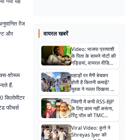
िया गया यह
अनुमानित रेंज
िस्ट और
वायरल खबरें
Video: भाजपा प्रत्याशी
के पिता के सामने नोटों की
गड्डियां, वायरल वीडियो
से राजनीति में उबाल,
एक्स-शोरूम
पहाड़ों पर मैगी बेचकर
अजित महतो बोले- TMC
होती है कितनी कमाई?
की गंदी चाल
ते हैं.
युवक ने गल्ला दिखाया तो
नौकरी वालों के खड़े हो गए
40 किलोमीटर
जिंदगी में कभी RSS-BJP
कान
टेड फीचर्स
के लिए काम नहीं करूंगा,
रिंटू पॉल को TMC
ऑफिस में ले जाकर पीटा,
Viral Video: कुत्ते ने
Video वायरल
Shreyas Iyer को