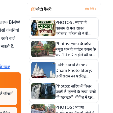
फोटो गैलरी
और देखें
ं एक तरफ BMW
PHOTOS : नवादा में
धूमधाम से मना सावन
ैसी कंपनियां
महोत्सव, महिलाओं ने दी
. आने वाले
सांस्कृतिक प्रस्तुतियां
Photos: सारण के कोंध
 सकते हैं.
मथुरा धाम के पर्यटन स्थल के
रूप में विकसित होने की जगी
आस, 9 तस्वीरों में देखें पूरी
Lakhisarai Ashok
कहानी
 के साथ
Dham Photo Story:
लखीसराय का प्रसिद्ध
अशोक धाम—आस्था,
Photos: बारिश में निखर
श्रृंगार, अनुष्ठान और
उठती है 'झरनों के शहर' रांची
अलौकिक संध्या आरती के
ट फीचर्स
की खूबसूरती, वीकेंड में घूम
विहंगम दृश्य
आएं ये 5 वादियां
PHOTOS : भाजपा
ड मैनेज
कार्यालय का सैकड़ों लोगों ने