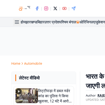
°C
|
|
|
|
--
होम
झारखण्ड
बिहार
उत्तर प्रदेश
पश्चिम बंगाल
ओरिजिनल
एजुकेशन
Home
Automobile
भारत के
लेटेस्ट वीडियो
जाएगी ल
लिट्टीपाड़ा में डबल मर्डर
कांड का पुलिस ने किया
Author
RAJ
UPDATED:
SAT
खुलासा, 12 घंटे में आरोपी