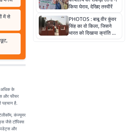
किया घेराव, देखिए तस्वीरें
ें से
PHOTOS : बाबू वीर कुंवर
सिंह का वो किला, जिसने
भारत को दिखाया क्रांति का
रास्ता: तस्वीरों में देखिए
छूट,
े अधिक के
िसिस और फीचर
ी पहचान है.
टेलीकॉम, कंज्यूमर
्स जैसे टॉपिक्स
 अपडेट्स और