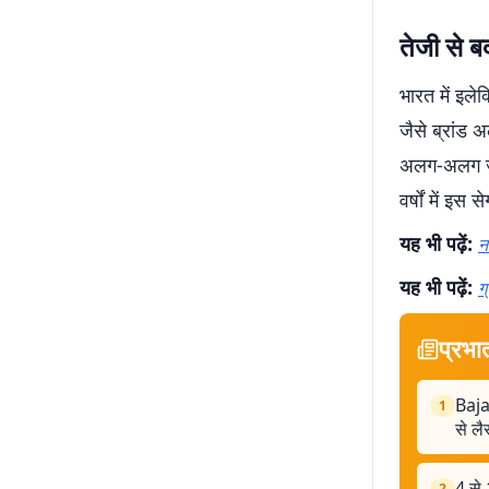
तेजी से ब
भारत में इले
जैसे ब्रांड 
अलग-अलग जरूर
वर्षों में इ
यह भी पढ़ें:
न
यह भी पढ़ें:
ग
प्रभा
Baja
1
से लै
4 से 
2