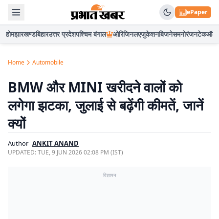
ePaper
होम
झारखण्ड
बिहार
उत्तर प्रदेश
पश्चिम बंगाल
ओरिजिनल
एजुकेशन
बिजनेस
मनोरंजन
टेक
ऑटो
Home
Automobile
BMW और MINI खरीदने वालों को
लगेगा झटका, जुलाई से बढ़ेंगी कीमतें, जानें
क्यों
Author
ANKIT ANAND
UPDATED:
TUE, 9 JUN 2026 02:08 PM (IST)
विज्ञापन