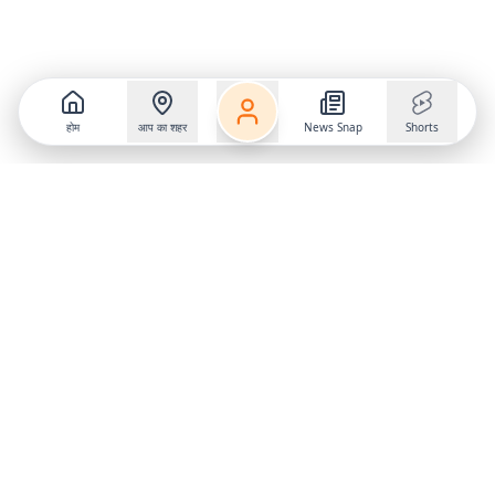
होम
आप का शहर
News Snap
Shorts
Follow us on
X
Download Mobile App
State
›
Jharkhand
›