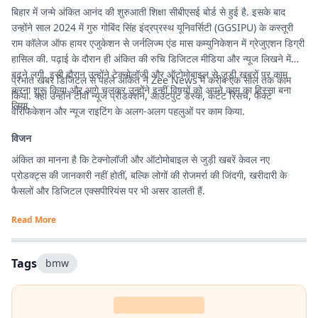
बिहार में जन्मे अंकित आनंद की शुरुआती शिक्षा सीबीएसई बोर्ड से हुई है. इसके बाद
उन्होंने साल 2024 में गुरु गोबिंद सिंह इंद्रप्रस्थ यूनिवर्सिटी (GGSIPU) के कस्तूरी
राम कॉलेज ऑफ हायर एजुकेशन से जर्नलिज्म एंड मास कम्युनिकेशन में ग्रेजुएशन डिग्री
हासिल की. पढ़ाई के दौरान ही अंकित की रुचि डिजिटल मीडिया और न्यूज लिखने में
बढ़ने लगी. इसी दौरान उन्होंने टेक्नोलॉजी और ऑटोमोबाइल से जुड़ी खबरों पर काम
प्रभात खबर डिजिटल से पहले अंकित ने Zee News में करीब एक साल तक काम
करना शुरू किया और आगे चलकर उन्होंने इन्हीं विषयों को अपने काम का हिस्सा बना
किया. यहां उन्होंने टीवी न्यूज प्रोडक्शन, आउटपुट डेस्क, कंटेंट रिसर्च, फैक्ट
लिया.
वेरिफिकेशन और न्यूज राइटिंग के अलग-अलग पहलुओं पर काम किया.
विजन
अंकित का मानना है कि टेक्नोलॉजी और ऑटोमोबाइल से जुड़ी खबरें केवल नए
प्रोडक्ट्स की जानकारी नहीं होतीं, बल्कि लोगों की रोजमर्रा की जिंदगी, खरीदारी के
फैसलों और डिजिटल एक्सपीरियंस पर भी असर डालती हैं.
Read More
Tags
bmw