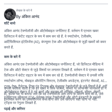
लेखक के बारे में
By
अंकित आनंद
शॉर्ट बायो
अंकित आनंद टेक्नोलॉजी और ऑटोमोबाइल जर्नलिस्ट हैं. वर्तमान में प्रभात खबर
डिजिटल में कंटेंट राइटर के रूप में काम कर रहे हैं. वे स्मार्टफोन, टेलीकॉम,
आर्टिफिशियल इंटेलिजेंस (AI), कंज्यूमर टेक और ऑटोमोबाइल से जुड़ी खबरों को कवर
करते हैं.
काम के बारे में
अंकित आनंद एक टेक्नोलॉजी और ऑटोमोबाइल जर्नलिस्ट हैं, जो डिजिटल मीडिया में
टेक और ऑटो सेक्टर से जुड़े विषयों पर लगातार लिखते हैं. वर्तमान में वे प्रभात खबर
डिजिटल में कंटेंट राइटर के रूप में काम कर रहे हैं. टेक्नोलॉजी सेक्टर में उनकी रुचि
स्मार्टफोन लॉन्च, मोबाइल ऑपरेटिंग सिस्टम, टेलीकॉम अपडेट्स, इंटरनेट सेवाओं, AI
टूल्स, ऐप्स, गैजेट्स, टिप्स एंड ट्रिक्स और कंज्यूमर टेक्नोलॉजी से जुड़े विषयों में है. वहीं
उनकी कोशिश रहती है कि हर खबर में सिर्फ फीचर्स, कीमत या लॉन्च की जानकारी ही न
ऑटोमोबाइल सेक्टर में वे नई कारों और बाइक्स की लॉन्चिंग, फीचर्स, कीमत, सेफ्टी,
हो, बल्कि यह भी बताया जाए कि वह टेक्नोलॉजी आम लोगों के कितने काम की है, उसे
इलेक्ट्रिक व्हीकल्स (EV), फ्लेक्स-फ्यूल टेक्नोलॉजी और ऑटो इंडस्ट्री के बदलते
इस्तेमाल करने का एक्सपीरियंस कैसा होगा और उसे खरीदना सही रहेगा या नहीं.
ट्रेंड्स पर रेगुलर लिखते हैं.
पढ़ाई और करियर