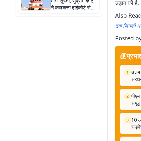
मांगी सुरक्षा, सुप्रीम कोर्ट
उड़ान की है,
ने कलकत्ता हाईकोर्ट से
कही ये बात
Also Rea
तक जिनकी थम 
Posted by
प्रभा
उत्तम
1
संरक्
पीएम
2
समृद्
10 अग
3
सड़के