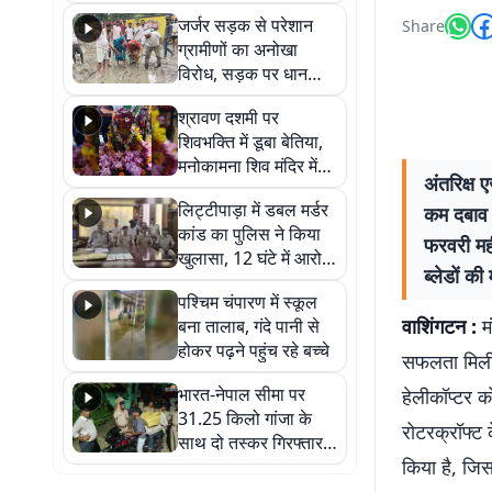
कहा नहीं थी उम्मीद, बेटा
जर्जर सड़क से परेशान
Share
था तो किसी को बोलने की
ग्रामीणों का अनोखा
नहीं थी हिम्मत
विरोध, सड़क पर धान
रोपकर और खाद डालकर
श्रावण दशमी पर
जताया आक्रोश
शिवभक्ति में डूबा बेतिया,
मनोकामना शिव मंदिर में
अंतरिक्ष 
हुआ भव्य श्रृंगार
लिट्टीपाड़ा में डबल मर्डर
कम दबाव क
कांड का पुलिस ने किया
फरवरी मही
खुलासा, 12 घंटे में आरोपी
ब्लेडों की
गिरफ्तार
पश्चिम चंपारण में स्कूल
वाशिंगटन :
मं
बना तालाब, गंदे पानी से
होकर पढ़ने पहुंच रहे बच्चे
सफलता मिली 
भारत-नेपाल सीमा पर
हेलीकॉप्टर क
31.25 किलो गांजा के
रोटरक्रॉफ्ट 
साथ दो तस्कर गिरफ्तार,
किया है, जि
नेपाली नंबर की बाइक
जब्त