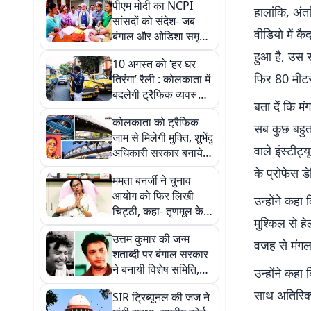
पीएम मोदी का NCPI
हालांकि, अंत
सांसदों को संदेश- जब
वीडियो में क
बंगाल और ओडिशा समृद्ध
थे, तब भारत भी हर तरह
हुआ है, उस स
10 अगस्त को ‘हर घर
से समृद्ध था
फिर 80 मीटर
तिरंगा’ रैली : कोलकाता में
बदलेगी ट्रैफिक व्यवस्था,
बता दें कि म
बंद रहेंगी प्रमुख सड़कें
कोलकाता को ट्रैफिक
सब कुछ बहुत 
जाम से मिलेगी मुक्ति, शुभेंदु
वाले इंस्टीट्
अधिकारी सरकार बनायेगी
रिंग रोड, फ्लाईओवर और
के प्रोफेस ड
ममता बनर्जी ने चुनाव
स्काईवॉक
आयोग को फिर लिखी
उन्होंने कह
चिट्ठी, कहा- तृणमूल के
मुश्किल से ह
बागियों को न दें और समय,
उत्तम कुमार की जन्म
जांच करें तेज
वजह से मंगल 
शताब्दी पर बंगाल सरकार
ने बनायी विशेष समिति,
उन्होंने कहा
शुभेंदु अधिकारी मुख्य
साथ अतिरिक्त
SIR ट्रिब्यूनल की जज ने
संरक्षक