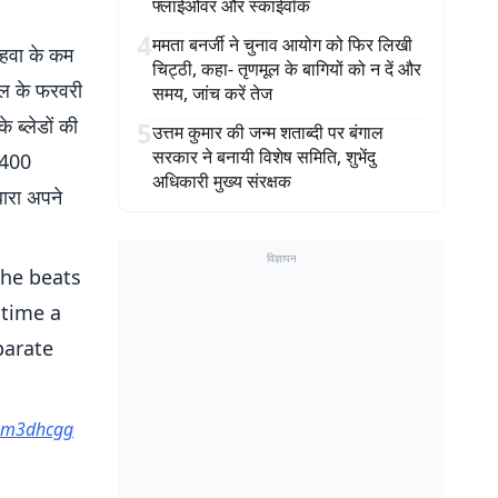
फ्लाईओवर और स्काईवॉक
4
ममता बनर्जी ने चुनाव आयोग को फिर लिखी
 हवा के कम
चिट्ठी, कहा- तृणमूल के बागियों को न दें और
साल के फरवरी
समय, जांच करें तेज
े ब्लेडों की
5
उत्तम कुमार की जन्म शताब्दी पर बंगाल
सरकार ने बनायी विशेष समिति, शुभेंदु
2400
अधिकारी मुख्य संरक्षक
ारा अपने
विज्ञापन
the beats
 time a
parate
8Hm3dhcgg