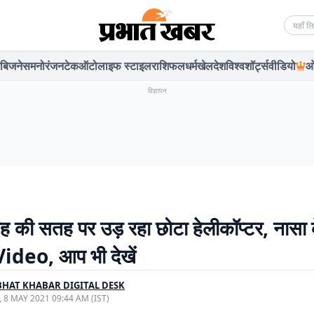
Searc
बिजनेस
मनोरंजन
टेक
ऑटो
लाइफ स्टाइल
राशिफल
धर्म
खेल
देश
विश्व
शॉर्ट्स
वीडियो
ओ
विज्ञापन
रह की सतह पर उड़ रहा छोटा हेलीकॉप्टर, नासा 
 Video, आप भी देखें
HAT KHABAR DIGITAL DESK
, 8 MAY 2021 09:44 AM (IST)