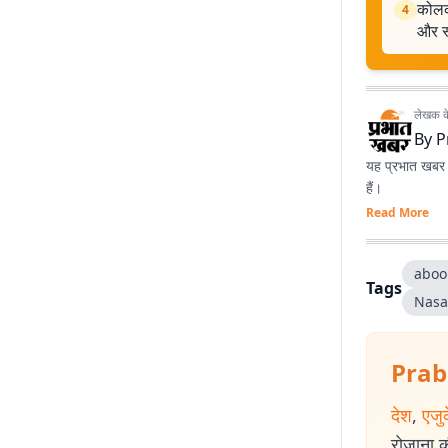
कोलका
4
और स
लेखक के 
By
P
यह प्रभात खबर क
हैं।
Read More
aboo
Tags
Nasa
Prab
देश
,
एजु
रोजाना की