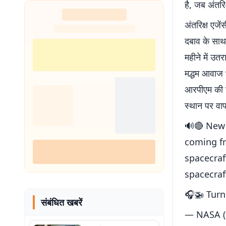
है, जब अंतरि
अंतरिक्ष एज
दबाव के साथ 
महीने में उत
मद्धम आवाज 
आरपीएम की र
स्थान पर वा
🔊🔴 New
coming f
spacecraf
spacecraf
🎧🚁 Tur
संबंधित खबरें
— NASA 