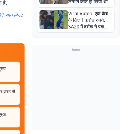
लगभग काट ही लिया था,
 है.
न्यूजीलैंड सीरीज से पहले
Viral Video: एक कैच
बाल-बाल बचे
ं ? सात मिनट
के लिए 1 करोड़ रुपये,
SA20 में दर्शक ने पकड़ा
एक हाथ से गजब का कैच
विज्ञापन
ुख्य
हर तरह से
रमुख