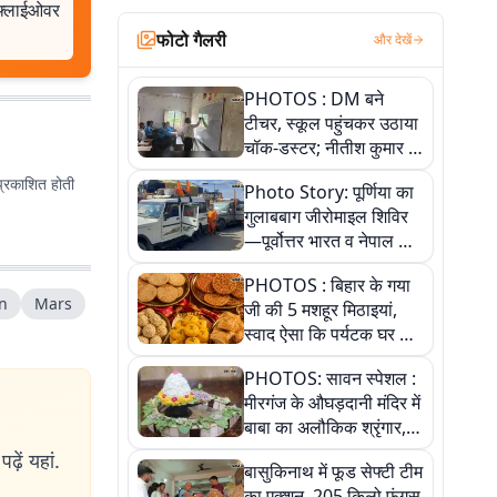
, फ्लाईओवर
फोटो गैलरी
और देखें
PHOTOS : DM बने
टीचर, स्कूल पहुंचकर उठाया
चॉक-डस्टर; नीतीश कुमार के
इस चहेते अधिकारी को
प्रकाशित होती
Photo Story: पूर्णिया का
जानिए
गुलाबबाग जीरोमाइल शिविर
—पूर्वोत्तर भारत व नेपाल के
कांवरियों का प्रमुख सेवा धाम
PHOTOS : बिहार के गया
n
Mars
जी की 5 मशहूर मिठाइयां,
स्वाद ऐसा कि पर्यटक घर ले
जाना नहीं भूलते, तस्वीरों में
PHOTOS: सावन स्पेशल :
देखें
मीरगंज के औघड़दानी मंदिर में
बाबा का अलौकिक श्रृंगार,
तस्वीरों में देखें महादेव के कई
ढ़ें यहां.
बासुकिनाथ में फूड सेफ्टी टीम
मनमोहक स्वरूप
का एक्शन, 205 किलो फंगस