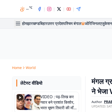
°C
|
|
|
|
--
होम
झारखण्ड
बिहार
उत्तर प्रदेश
पश्चिम बंगाल
ओरिजिनल
एजुकेशन
Home
World
मंगल ग्
लेटेस्ट वीडियो
ने भेजा
VIDEO : पढ़-लिख कर
गवार बने प्रशांत किशोर,
Author
PRAB
UPDATED:
SAT
भरत भूषण तिवारी की माँ ने