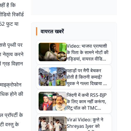
हीं है कि
ीडियो रिकॉर्ड
262 फुट या
वायरल खबरें
से पृथ्वी पर
Video: भाजपा प्रत्याशी
के पिता के सामने नोटों की
 नेतृत्व करने
गड्डियां, वायरल वीडियो
 ग्रह विज्ञान
से राजनीति में उबाल,
पहाड़ों पर मैगी बेचकर
अजित महतो बोले- TMC
होती है कितनी कमाई?
की गंदी चाल
युवक ने गल्ला दिखाया तो
 माइक्रोफोन
नौकरी वालों के खड़े हो गए
 अधिक होने की
जिंदगी में कभी RSS-BJP
कान
के लिए काम नहीं करूंगा,
रिंटू पॉल को TMC
ऑफिस में ले जाकर पीटा,
प्रॉपर्टी के
Viral Video: कुत्ते ने
Video वायरल
टी वस्तु के
Shreyas Iyer को