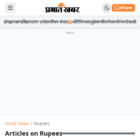
ePaper
होम
झारखण्ड
बिहार
उत्तर प्रदेश
पश्चिम बंगाल
ओरिजिनल
एजुकेशन
बिजनेस
मनोरंजन
टेक
ऑटो
विज्ञापन
Hindi News
Rupees
Articles on Rupees