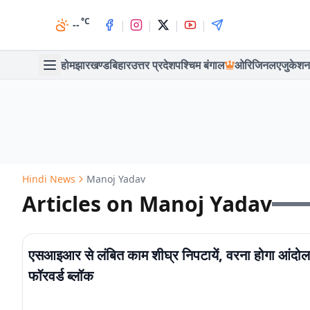
°C
|
|
|
|
--
होम
झारखण्ड
बिहार
उत्तर प्रदेश
पश्चिम बंगाल
ओरिजिनल
एजुकेशन
Hindi News
Manoj Yadav
Articles on Manoj Yadav
एसआइआर से लंबित काम शीघ्र निपटायें, वरना होगा आंदोल
फॉरवर्ड ब्लॉक