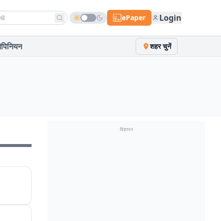
h news
Login
ePaper
पिनियन
शहर चुनें
विज्ञापन