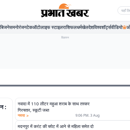
Searc
बिजनेस
मनोरंजन
टेक
ऑटो
लाइफ स्टाइल
राशिफल
धर्म
खेल
देश
विश्व
शॉर्ट्स
वीडियो
ओ
विज्ञापन
नवादा में 110 लीटर महुआ शराब के साथ तस्कर
न :
गिरफ्तार, स्कूटी जब्त
>
नवादा
9:06 PM. 3 Aug
मदनपुर में करंट की चपेट में आने से महिला समेत दो