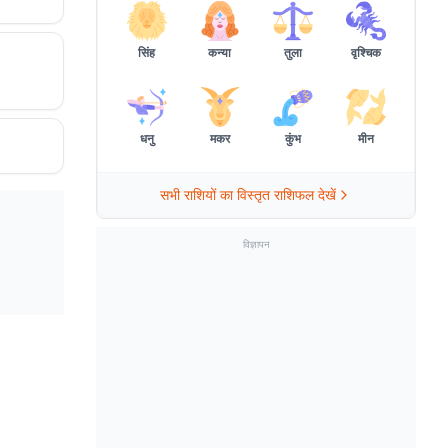
सिंह
कन्या
तुला
वृश्चिक
धनु
मकर
कुंभ
मीन
सभी राशियों का विस्तृत राशिफल देखें
विज्ञापन