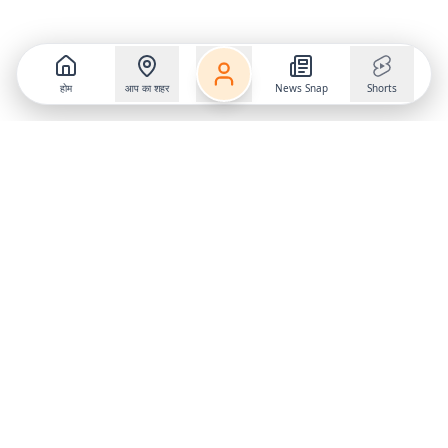
होम
आप का शहर
News Snap
Shorts
Follow us on
X
Download Mobile App
State
›
Jharkhand
›
Hindi News
Gumla News