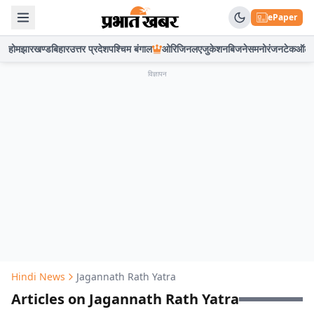
ePaper
होम
झारखण्ड
बिहार
उत्तर प्रदेश
पश्चिम बंगाल
ओरिजिनल
एजुकेशन
बिजनेस
मनोरंजन
टेक
ऑटो
विज्ञापन
Hindi News
Jagannath Rath Yatra
Articles on Jagannath Rath Yatra