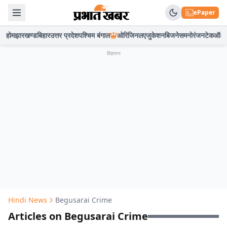
ePaper
होम
झारखण्ड
बिहार
उत्तर प्रदेश
पश्चिम बंगाल
ओरिजिनल
एजुकेशन
बिजनेस
मनोरंजन
टेक
ऑटो
विज्ञापन
Hindi News
Begusarai Crime
Articles on Begusarai Crime