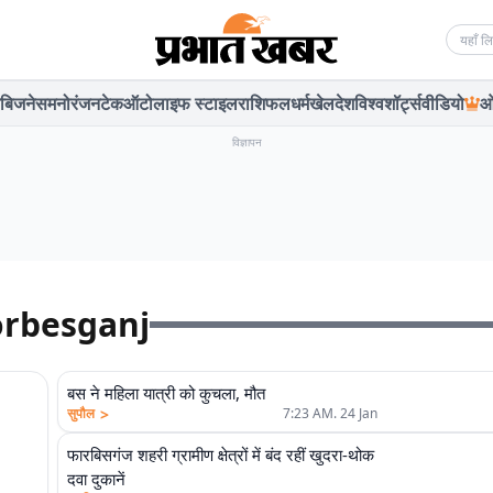
Searc
बिजनेस
मनोरंजन
टेक
ऑटो
लाइफ स्टाइल
राशिफल
धर्म
खेल
देश
विश्व
शॉर्ट्स
वीडियो
ओ
विज्ञापन
orbesganj
बस ने महिला यात्री को कुचला, मौत
>
सुपौल
7:23 AM. 24 Jan
फारबिसगंज शहरी ग्रामीण क्षेत्रों में बंद रहीं खुदरा-थोक
दवा दुकानें