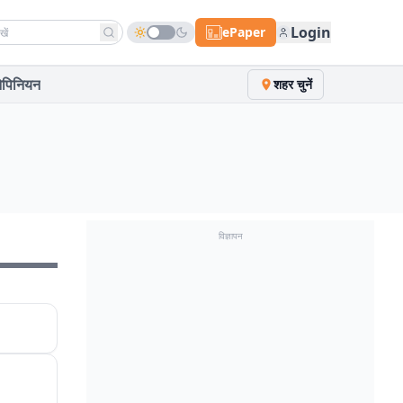
h news
Login
ePaper
पिनियन
शहर चुनें
विज्ञापन