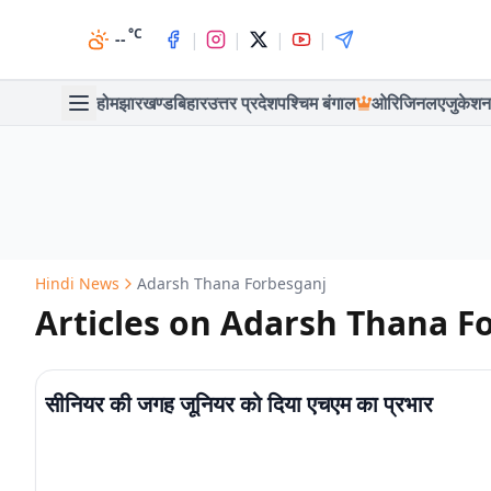
°C
|
|
|
|
--
होम
झारखण्ड
बिहार
उत्तर प्रदेश
पश्चिम बंगाल
ओरिजिनल
एजुकेशन
Hindi News
Adarsh Thana Forbesganj
Articles on Adarsh Thana F
सीनियर की जगह जूनियर को दिया एचएम का प्रभार