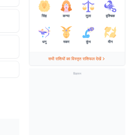
सिंह
कन्या
तुला
वृश्चिक
धनु
मकर
कुंभ
मीन
सभी राशियों का विस्तृत राशिफल देखें
विज्ञापन