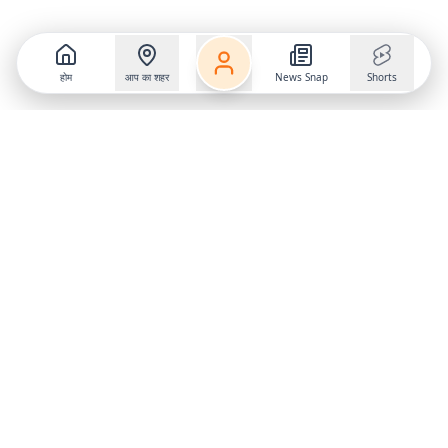
होम
आप का शहर
News Snap
Shorts
Follow us on
X
Download Mobile App
State
›
Jharkhand
›
Hindi News
Gumla News