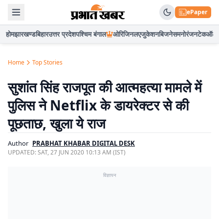
ePaper
होम
झारखण्ड
बिहार
उत्तर प्रदेश
पश्चिम बंगाल
ओरिजिनल
एजुकेशन
बिजनेस
मनोरंजन
टेक
ऑटो
Home
Top Stories
सुशांत‍ सिंह राजपूत की आत्‍महत्‍या मामले में
पुलिस ने Netflix के डायरेक्‍टर से की
पूछताछ, खुला ये राज
Author
PRABHAT KHABAR DIGITAL DESK
UPDATED:
SAT, 27 JUN 2020 10:13 AM (IST)
विज्ञापन