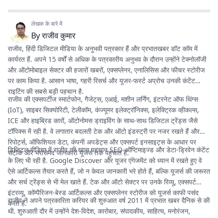
लेखक के बारे में
By
राजीव कुमार
राजीव, हिंदी डिजिटल मीडिया के अनुभवी पत्रकार हैं और प्रभातखबर डॉट कॉम में
कार्यरत हैं. अपने 15 वर्षों से अधिक के पत्रकारीय अनुभव के दौरान उन्होंने टेक्नोलॉजी
और ऑटोमोबाइल सेक्टर की हजारों खबरों, एक्सप्लेनर, एनालिसिस और फीचर स्टोरीज
पर काम किया है. आसान भाषा, गहरी रिसर्च और यूजर-फर्स्ट अप्रोच उनकी कंटेंट
राइटिंग की सबसे बड़ी पहचान है.
राजीव की एक्सपर्टीज स्मार्टफोन, गैजेट्स, एआई, मशीन लर्निंग, इंटरनेट ऑफ थिंग्स
(IoT), साइबर सिक्योरिटी, टेलीकॉम, कंज्यूमर इलेक्ट्रॉनिक्स, इलेक्ट्रिक व्हीकल्स,
ICE और हाइब्रिड कारों, ऑटोनोमस ड्राइविंग के साथ-साथ डिजिटल ट्रेंड्स जैसे
टॉपिक्स में रही है. वे लगातार बदलती टेक और ऑटो इंडस्ट्री पर नजर रखते हैं और
रिपोर्ट्स, ऑफिशियल डेटा, कंपनी अपडेट्स और एक्सपर्ट इनसाइट्स के आधार पर
डिजिटल मीडिया में राजीव की खास पहचान SEO-ऑप्टिमाइज्ड और डेटा-ड्रिवेन कंटेंट
सटीक और भरोसेमंद जानकारी यूजर्स तक पहुंचाते हैं.
के लिए भी रही है. Google Discover और यूजर एंगेजमेंट को ध्यान में रखते हुए वे
ऐसे आर्टिकल्स तैयार करते हैं, जो न केवल जानकारी भरे होते हैं, बल्कि यूजर्स की जरूरत
और सर्च ट्रेंड्स से भी मेल खाते हैं. टेक और ऑटो सेक्टर पर उनके रिव्यू, एक्सपर्ट
इंटरव्यू, कॉम्पैरिजन-बेस्ड आर्टिकल्स और एक्सप्लेनर स्टोरीज को यूजर्स काफी पसंद
राजीव ने अपने पत्रकारिता करियर की शुरुआत वर्ष 2011 में प्रभात खबर दैनिक से की
करते हैं.
थी. शुरुआती दौर में उन्होंने देश-विदेश, कारोबार, संपादकीय, साहित्य, मनोरंजन,