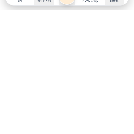
होम
आप का शहर
News Snap
Shorts
Follow us on
X
Download Mobile App
State
›
Jharkhand
›
Hindi News
Gumla News
Bihar News
Dumka News
Delhi News
Ranchi News
Odisha News
Bokaro News