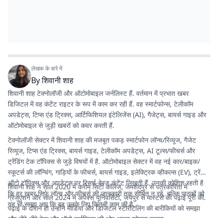
लेखक के बारे में
By
शिवानी शाह
शिवानी शाह टेक्नोलॉजी और ऑटोमोबाइल जर्नलिस्ट हैं. वर्तमान में प्रभात खबर
डिजिटल में वह कंटेंट राइटर के रूप में काम कर रही हैं. वह स्मार्टफोन्स, टेलीकॉम
अपडेट्स, टिप्स एंड ट्रिक्स, आर्टिफिशियल इंटेलिजेंस (AI), गैजेट्स, बायर्स गाइड और
ऑटोमोबाइल से जुड़ी खबरों को कवर करती हैं.
टेक्नोलॉजी सेक्टर में शिवानी शाह की मजबूत पकड़ स्मार्टफोन लॉन्च/रिव्यूज, गैजेट
रिव्यूज, टिप्स एंड ट्रिक्स, बायर्स गाइड, टेलीकॉम अपडेट्स, AI टूल्स/फीचर्स और
ट्रेंडिंग टेक टॉपिक्स से जुड़े विषयों में है. ऑटोमोबाइल सेक्टर में वह नई कार/बाइक/
स्कूटर्स की लॉन्चिंग, गाड़ियों के फीचर्स, बायर्स गाइड, इलेक्ट्रिक व्हीकल्स (EV), ट्रेंडिंग
ऑटो टॉपिक्स और अपडेट्स पर रिसर्च-बेस्ड कंटेंट लिखती हैं. उनकी कोशिश रहती है
शिवानी शाह ने साल 2020 में करीम सिटी कॉलेज, जमशेदपुर से पत्रकारिता में
कि हर खबर सिर्फ लॉन्च और फीचर्स की जानकारी तक सीमित न रहे, बल्कि पाठकों को
ग्रेजुएशन और साल 2024 में अपेक्स यूनिवर्सिटी, जयपुर से मास्टर्स की पढ़ाई पूरी की.
यह भी समझ आए कि वह उनके लिए कितनी काम की है.
पढ़ाई के दौरान ही उन्होंने मीडिया और डिजिटल स्टोरीटेलिंग की बारीकियों को समझा