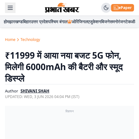
ePaper
होम
झारखण्ड
बिहार
उत्तर प्रदेश
पश्चिम बंगाल
ओरिजिनल
एजुकेशन
बिजनेस
मनोरंजन
टेक
ऑटो
Home
Technology
₹11999 में आया नया बजट 5G फोन,
मिलेगी 6000mAh की बैटरी और स्मूद
डिस्प्ले
Author
SHIVANI SHAH
UPDATED:
WED, 3 JUN 2026 04:04 PM (IST)
विज्ञापन