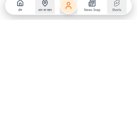
होम
आप का शहर
News Snap
Shorts
Follow us on
X
Download Mobile App
State
›
Jharkhand
›
Hindi News
Gumla News
Bihar News
Dumka News
Delhi News
Ranchi News