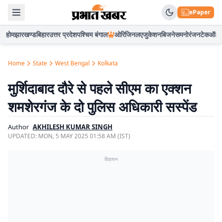
ePaper
होम
झारखण्ड
बिहार
उत्तर प्रदेश
पश्चिम बंगाल
ओरिजिनल
एजुकेशन
बिजनेस
मनोरंजन
टेक
ऑटो
Home
State
West Bengal
Kolkata
मुर्शिदाबाद दौरे से पहले सीएम का एक्शन
शमशेरगंज के दो पुलिस अधिकारी सस्पेंड
Author
AKHILESH KUMAR SINGH
UPDATED:
MON, 5 MAY 2025 01:58 AM (IST)
विज्ञापन