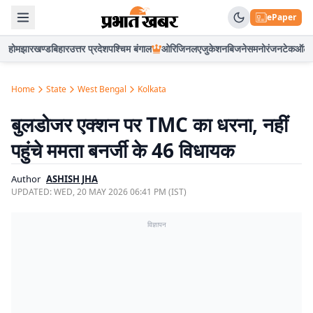
ePaper
होम
झारखण्ड
बिहार
उत्तर प्रदेश
पश्चिम बंगाल
ओरिजिनल
एजुकेशन
बिजनेस
मनोरंजन
टेक
ऑटो
Home
State
West Bengal
Kolkata
बुलडोजर एक्शन पर TMC का धरना, नहीं
पहुंचे ममता बनर्जी के 46 विधायक
Author
ASHISH JHA
UPDATED:
WED, 20 MAY 2026 06:41 PM (IST)
विज्ञापन