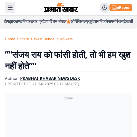
ePaper
होम
झारखण्ड
बिहार
उत्तर प्रदेश
पश्चिम बंगाल
ओरिजिनल
एजुकेशन
बिजनेस
मनोरंजन
टेक
ऑटो
Home
State
West Bengal
Kolkata
””संजय राय को फांसी होती, तो भी हम खुश
नहीं होते””
Author
PRABHAT KHABAR NEWS DESK
UPDATED:
TUE, 21 JAN 2025 02:12 AM (IST)
विज्ञापन