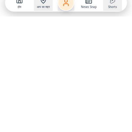
होम
आप का शहर
News Snap
Shorts
Follow us on
X
Download Mobile App
State
›
Jharkhand
›
Hindi News
Gumla News
Bihar News
Dumka News
Delhi News
Ranchi News