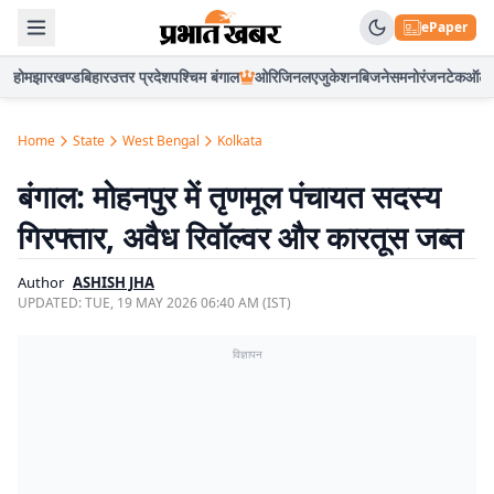
ePaper
होम
झारखण्ड
बिहार
उत्तर प्रदेश
पश्चिम बंगाल
ओरिजिनल
एजुकेशन
बिजनेस
मनोरंजन
टेक
ऑटो
Home
State
West Bengal
Kolkata
बंगाल: मोहनपुर में तृणमूल पंचायत सदस्य
गिरफ्तार, अवैध रिवॉल्वर और कारतूस जब्त
Author
ASHISH JHA
UPDATED:
TUE, 19 MAY 2026 06:40 AM (IST)
विज्ञापन