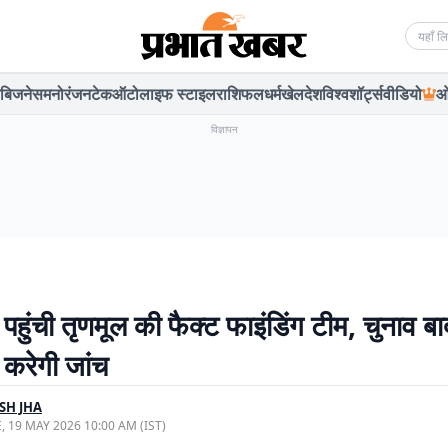
Searc
बिजनेस
मनोरंजन
टेक
ऑटो
लाइफ स्टाइल
राशिफल
धर्म
खेल
देश
विश्व
शॉर्ट्स
वीडियो
ओ
विज्ञापन
पहुंची तृणमूल की फैक्ट फाइंडिंग टीम, चुनाव बा
 करेगी जांच
SH JHA
, 19 MAY 2026 10:00 AM (IST)