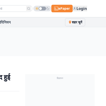
h news
Login
ePaper
पिनियन
शहर चुनें
द हुई
विज्ञापन