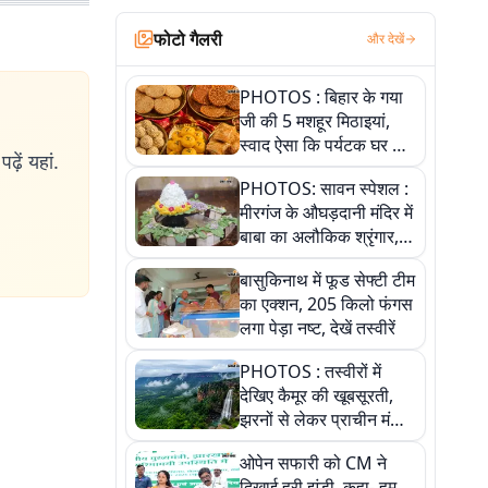
फोटो गैलरी
और देखें
PHOTOS : बिहार के गया
जी की 5 मशहूर मिठाइयां,
स्वाद ऐसा कि पर्यटक घर ले
ढ़ें यहां.
जाना नहीं भूलते, तस्वीरों में
PHOTOS: सावन स्पेशल :
देखें
मीरगंज के औघड़दानी मंदिर में
बाबा का अलौकिक श्रृंगार,
तस्वीरों में देखें महादेव के कई
बासुकिनाथ में फूड सेफ्टी टीम
मनमोहक स्वरूप
का एक्शन, 205 किलो फंगस
लगा पेड़ा नष्ट, देखें तस्वीरें
PHOTOS : तस्वीरों में
देखिए कैमूर की खूबसूरती,
झरनों से लेकर प्राचीन मंदिरों
तक प्रकृति और आस्था का
ओपेन सफारी को CM ने
अद्भुत संगम
दिखाई हरी झंडी, कहा- हम