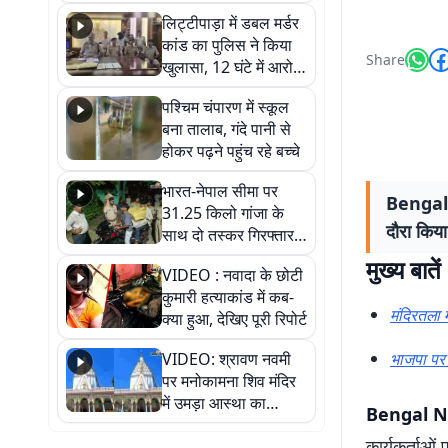
हुआ भव्य श्रृंगार
लिट्टीपाड़ा में डबल मर्डर
कांड का पुलिस ने किया
Share
खुलासा, 12 घंटे में आरोपी
गिरफ्तार
पश्चिम चंपारण में स्कूल
बना तालाब, गंदे पानी से
होकर पढ़ने पहुंच रहे बच्चे
भारत-नेपाल सीमा पर
Bengal Ne
31.25 किलो गांजा के
दौरा किया
साथ दो तस्कर गिरफ्तार,
नेपाली नंबर की बाइक
मुख्य बातें
VIDEO : नवादा के छोटी
जब्त
कुमारी हत्याकांड में कब-
मंदिरतला मे
क्या हुआ, देखिए पूरी रिपोर्ट
VIDEO: श्रावण नवमी
भाजपा पर 
पर मनोकामना शिव मंदिर
में उमड़ा आस्था का
Bengal 
सैलाब, हर-हर महादेव के
कार्यकर्ताओं
जयघोष से गूंजा परिसर