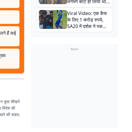
लगभग काट ही लिया था,
न्यूजीलैंड सीरीज से पहले
Viral Video: एक कैच
बाल-बाल बचे
के लिए 1 करोड़ रुपये,
SA20 में दर्शक ने पकड़ा
एक हाथ से गजब का कैच
लगे हैं कई
विज्ञापन
ुख्य
छ न कुछ सीखने
श-विदेश की
सीखने की चाहत.