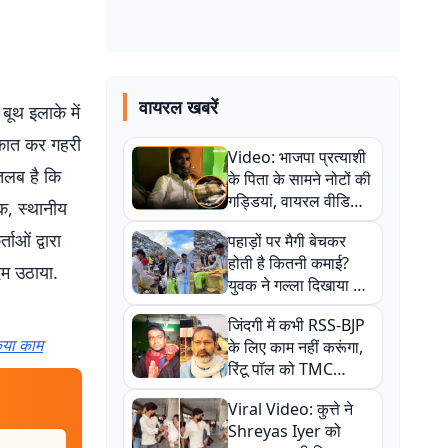
वायरल खबरें
बूथ इलाके में
लाकात कर गहरी
Video: भाजपा प्रत्याशी
तलब है कि
के पिता के सामने नोटों की
गड्डियां, वायरल वीडियो
क, स्थानीय
से राजनीति में उबाल,
ाओं द्वारा
पहाड़ों पर मैगी बेचकर
अजित महतो बोले- TMC
होती है कितनी कमाई?
की गंदी चाल
दम उठाया.
युवक ने गल्ला दिखाया तो
नौकरी वालों के खड़े हो गए
जिंदगी में कभी RSS-BJP
कान
किया काम
के लिए काम नहीं करूंगा,
रिंटू पॉल को TMC
ऑफिस में ले जाकर पीटा,
Viral Video: कुत्ते ने
Video वायरल
Shreyas Iyer को