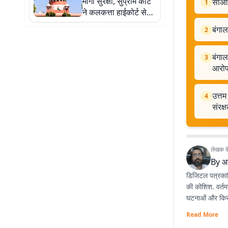
मांगी सुरक्षा, सुप्रीम कोर्ट
सीआईड
1
ने कलकत्ता हाईकोर्ट से
कही ये बात
बंगाल
2
बंगाल
3
आरो
उत्तम
4
संरक्
लेखक के 
By
आ
डिजिटल पत्रकारि
की कोशिश. वर्तम
घटनाओं और किस्स
Read More