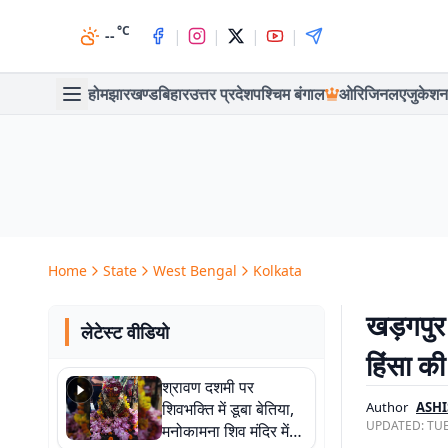
°C
|
|
|
|
--
होम
झारखण्ड
बिहार
उत्तर प्रदेश
पश्चिम बंगाल
ओरिजिनल
एजुकेशन
Home
State
West Bengal
Kolkata
खड़गपुर 
लेटेस्ट वीडियो
हिंसा की
श्रावण दशमी पर
शिवभक्ति में डूबा बेतिया,
Author
ASHI
UPDATED:
TUE
मनोकामना शिव मंदिर में