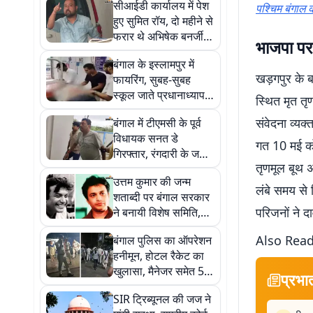
सीआईडी ​​कार्यालय में पेश
पश्चिम बंगाल क
हुए सुमित रॉय, दो महीने से
फरार थे अभिषेक बनर्जी के
भाजपा पर
पीए
बंगाल के इस्लामपुर में
खड़गपुर के ब
फायरिंग, सुबह-सुबह
स्कूल जाते प्रधानाध्यापक
स्थित मृत तृण
को मारी गोली
संवेदना व्य
बंगाल में टीएमसी के पूर्व
विधायक सनत डे
गत 10 मई को
गिरफ्तार, रंगदारी के जरिए
तृणमूल बूथ अ
जमीन हड़पने समेत लगे हैं
उत्तम कुमार की जन्म
कई आरोप
लंबे समय से
शताब्दी पर बंगाल सरकार
परिजनों ने द
ने बनायी विशेष समिति,
शुभेंदु अधिकारी मुख्य
Also Rea
बंगाल पुलिस का ऑपरेशन
संरक्षक
हनीमून, होटल रैकेट का
खुलासा, मैनेजर समेत 5
प्रभा
गिरफ्तार
SIR ट्रिब्यूनल की जज ने