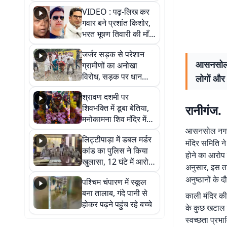
आखिर कब आएगी बहाली?
VIDEO : पढ़-लिख कर
देखें वीडियो
गवार बने प्रशांत किशोर,
भरत भूषण तिवारी की माँ ने
कहा नहीं थी उम्मीद, बेटा
जर्जर सड़क से परेशान
था तो किसी को बोलने की
आसनसोल न
ग्रामीणों का अनोखा
नहीं थी हिम्मत
विरोध, सड़क पर धान
लोगों और 
रोपकर और खाद डालकर
श्रावण दशमी पर
जताया आक्रोश
रानीगंज.
शिवभक्ति में डूबा बेतिया,
मनोकामना शिव मंदिर में
हुआ भव्य श्रृंगार
आसनसोल नगर न
लिट्टीपाड़ा में डबल मर्डर
मंदिर समिति ने
कांड का पुलिस ने किया
होने का आरोप 
खुलासा, 12 घंटे में आरोपी
अनुसार, इस ता
गिरफ्तार
अनुष्ठानों के 
पश्चिम चंपारण में स्कूल
बना तालाब, गंदे पानी से
काली मंदिर की
होकर पढ़ने पहुंच रहे बच्चे
के कुछ खटाल स
स्वच्छता प्रभाव