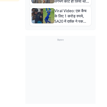
लगभग काट ही लिया था,
न्यूजीलैंड सीरीज से पहले
Viral Video: एक कैच
बाल-बाल बचे
के लिए 1 करोड़ रुपये,
SA20 में दर्शक ने पकड़ा
एक हाथ से गजब का कैच
विज्ञापन