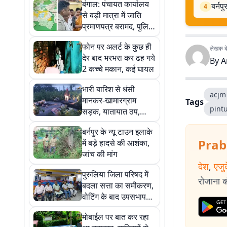
बंगाल: पंचायत कार्यालय
बर्नप
4
से बड़ी मात्रा में जाति
प्रमाणपत्र बरामद, पुलिस
ने कमरे को किया सील
फोन पर अलर्ट के कुछ ही
लेखक के 
देर बाद भरभरा कर ढह गये
By
A
2 कच्चे मकान, कई घायल
भारी बारिश से धंसी
acjm
मानकर-खामारग्राम
Tags
pint
सड़क, यातायात ठप,
मुश्किल में ग्रामीण
बर्नपुर के न्यू टाउन इलाके
Prab
में बड़े हादसे की आशंका,
जांच की मांग
देश
,
एजु
पुरुलिया जिला परिषद में
रोजाना की
बदला सत्ता का समीकरण,
वोटिंग के बाद उपसभापति
सुजय बनर्जी हटाये गये
मोबाईल पर बात कर रहा