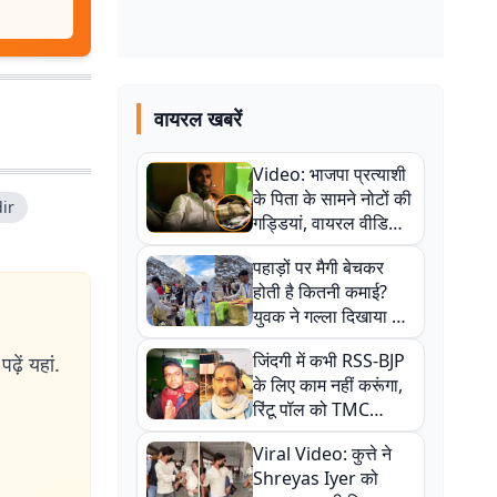
वायरल खबरें
Video: भाजपा प्रत्याशी
के पिता के सामने नोटों की
ir
गड्डियां, वायरल वीडियो
से राजनीति में उबाल,
पहाड़ों पर मैगी बेचकर
अजित महतो बोले- TMC
होती है कितनी कमाई?
की गंदी चाल
युवक ने गल्ला दिखाया तो
नौकरी वालों के खड़े हो गए
जिंदगी में कभी RSS-BJP
ढ़ें यहां.
कान
के लिए काम नहीं करूंगा,
रिंटू पॉल को TMC
ऑफिस में ले जाकर पीटा,
Viral Video: कुत्ते ने
Video वायरल
Shreyas Iyer को