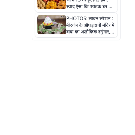
स्वाद ऐसा कि पर्यटक घर ले
जाना नहीं भूलते, तस्वीरों में
PHOTOS: सावन स्पेशल :
देखें
मीरगंज के औघड़दानी मंदिर में
बाबा का अलौकिक श्रृंगार,
तस्वीरों में देखें महादेव के कई
मनमोहक स्वरूप