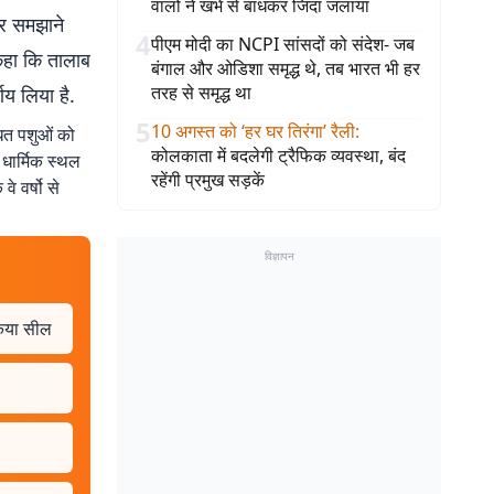
वालों ने खंभे से बांधकर जिंदा जलाया
ार समझाने
4
पीएम मोदी का NCPI सांसदों को संदेश- जब
 कहा कि तालाब
बंगाल और ओडिशा समृद्ध थे, तब भारत भी हर
तरह से समृद्ध था
य लिया है.
5
10 अगस्त को ‘हर घर तिरंगा’ रैली
:
धित पशुओं को
कोलकाता में बदलेगी ट्रैफिक व्यवस्था, बंद
धार्मिक स्थल
रहेंगी प्रमुख सड़कें
 वर्षो से
विज्ञापन
 किया सील