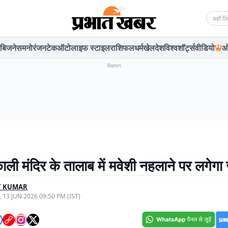
Searc
बिजनेस
मनोरंजन
टेक
ऑटो
लाइफ स्टाइल
राशिफल
धर्म
खेल
देश
विश्व
शॉर्ट्स
वीडियो
ओ
विज्ञापन
ली मंदिर के तालाब में मवेशी नहलाने पर लगेगा ज
T KUMAR
, 13 JUN 2026 09:50 PM (IST)