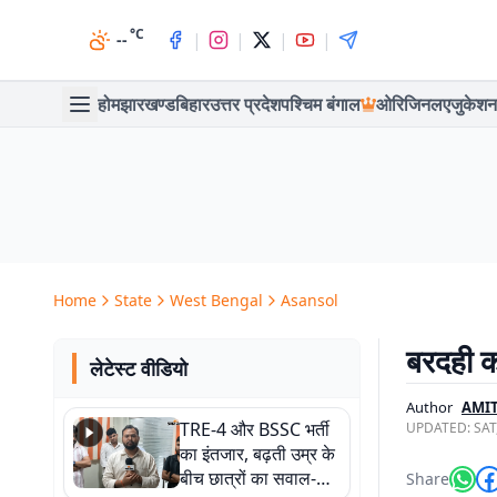
°C
|
|
|
|
--
होम
झारखण्ड
बिहार
उत्तर प्रदेश
पश्चिम बंगाल
ओरिजिनल
एजुकेशन
Home
State
West Bengal
Asansol
बरदही का
लेटेस्ट वीडियो
Author
AMI
TRE-4 और BSSC भर्ती
UPDATED:
SAT
का इंतजार, बढ़ती उम्र के
बीच छात्रों का सवाल-
Share