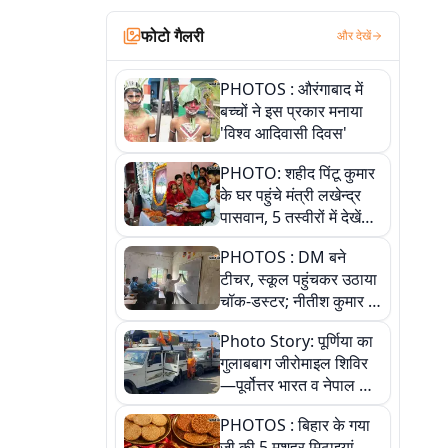
फोटो गैलरी
और देखें
PHOTOS : औरंगाबाद में
बच्चों ने इस प्रकार मनाया
'विश्व आदिवासी दिवस'
PHOTO: शहीद पिंटू कुमार
के घर पहुंचे मंत्री लखेन्द्र
पासवान, 5 तस्वीरों में देखें
उस भावुक पल की पूरी
PHOTOS : DM बने
कहानी
टीचर, स्कूल पहुंचकर उठाया
चॉक-डस्टर; नीतीश कुमार के
इस चहेते अधिकारी को
Photo Story: पूर्णिया का
जानिए
गुलाबबाग जीरोमाइल शिविर
—पूर्वोत्तर भारत व नेपाल के
कांवरियों का प्रमुख सेवा धाम
PHOTOS : बिहार के गया
जी की 5 मशहूर मिठाइयां,