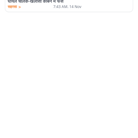
घायल चालक-खलासी केबिन में फंसे
>
सहरसा
7:43 AM. 14 Nov