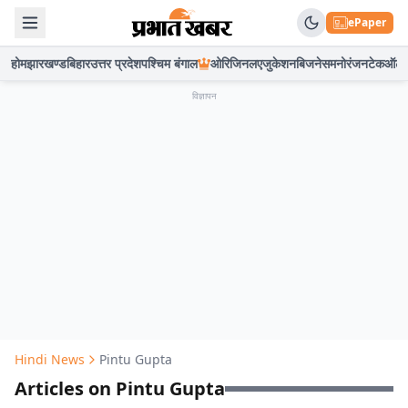
ePaper
होम
झारखण्ड
बिहार
उत्तर प्रदेश
पश्चिम बंगाल
ओरिजिनल
एजुकेशन
बिजनेस
मनोरंजन
टेक
ऑटो
विज्ञापन
Hindi News
Pintu Gupta
Articles on Pintu Gupta