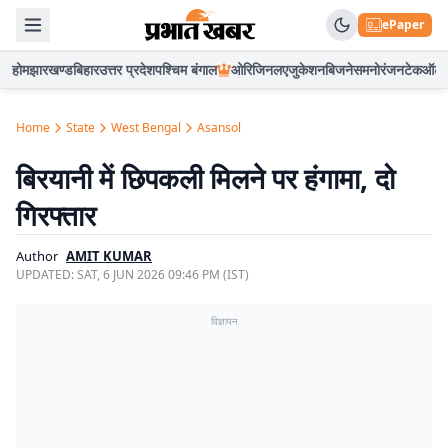
ePaper
होम
झारखण्ड
बिहार
उत्तर प्रदेश
पश्चिम बंगाल
ओरिजिनल
एजुकेशन
बिजनेस
मनोरंजन
टेक
ऑटो
Home
State
West Bengal
Asansol
बिरयानी में छिपकली मिलने पर हंगामा, दो
गिरफ्तार
Author
AMIT KUMAR
UPDATED:
SAT, 6 JUN 2026 09:46 PM (IST)
विज्ञापन