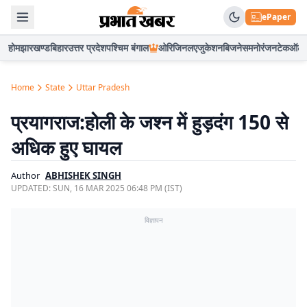
ePaper
होम
झारखण्ड
बिहार
उत्तर प्रदेश
पश्चिम बंगाल
ओरिजिनल
एजुकेशन
बिजनेस
मनोरंजन
टेक
ऑटो
Home
State
Uttar Pradesh
प्रयागराज:होली के जश्न में हुड़दंग 150 से
अधिक हुए घायल
Author
ABHISHEK SINGH
UPDATED:
SUN, 16 MAR 2025 06:48 PM (IST)
विज्ञापन