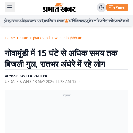
ePaper
होम
झारखण्ड
बिहार
उत्तर प्रदेश
पश्चिम बंगाल
ओरिजिनल
एजुकेशन
बिजनेस
मनोरंजन
टेक
ऑटो
Home
State
Jharkhand
West Singhbhum
नोवामुंडी में 15 घंटे से अधिक समय तक
बिजली गुल, रातभर अंधेरे में रहे लोग
Author
SWETA VAIDYA
UPDATED:
WED, 13 MAY 2026 11:23 AM (IST)
विज्ञापन