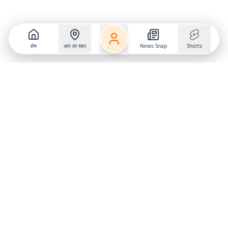
होम
आप का शहर
News Snap
Shorts
Follow us on
X
Download Mobile App
State
›
Jharkhand
›
Hindi News
Gumla News