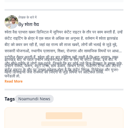
लेखक के बारे में
By
श्वेता वैद्य
श्वेता वैद्य प्रभात खबर डिजिटल में जूनियर कंटेंट राइटर के तौर पर काम करती हैं. उन्हें
कंटेंट राइटिंग के क्षेत्र में एक साल से अधिक का अनुभव है. वर्तमान में श्वेता झारखंड
बीट को कवर कर रही हैं, जहां वह राज्य की ताजा खबरें, लोगों की भलाई से जुड़े मुद्दे,
सरकारी योजनाओं, स्थानीय प्रशासन, शिक्षा, रोजगार और सामाजिक विषयों पर आधारित
स्टोरीज तैयार करती हैं. श्वेता की हर बार कोशिश यही रहती है कि बात आसान, साफ
झारखंड बीट से पहले उन्होंने लाइफस्टाइल बीट के लिए भी कंटेंट लिखा. इस बीट में
और सीधे तरीके से लोगों तक पहुंचे, जिससे कि हर कोई उसे बिना दिक्कत के समझ सके.
उन्होंने रेसिपी, फैशन, ब्यूटी टिप्स, होम डेकोर, किचन टिप्स, गार्डनिंग टिप्स और लेटेस्ट
कंटेंट राइटर के तौर पर उनका फोकस होता है कि कंटेंट सिंपल, रिलेटेबल और यूजर-
मेहंदी डिजाइन्स जैसे रोजमर्रा की जिंदगी से जुड़े विषयों पर आर्टिकल लिखे.
फ्रेंडली हो.
Read More
Tags
Noamundi News