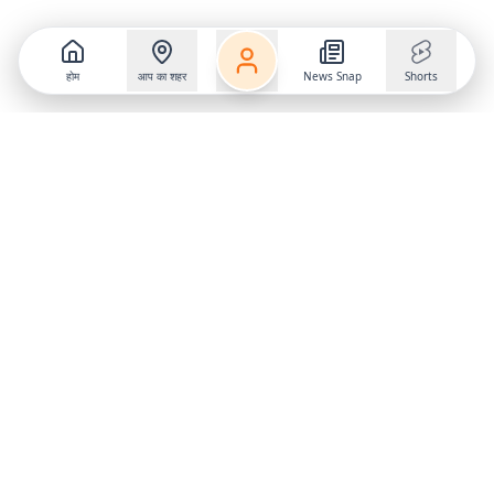
होम
आप का शहर
News Snap
Shorts
Follow us on
X
Download Mobile App
State
›
Jharkhand
›
Hindi News
Gumla News
Bihar News
Dumka News