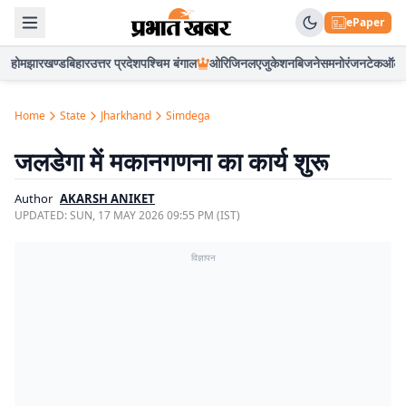
ePaper
होम
झारखण्ड
बिहार
उत्तर प्रदेश
पश्चिम बंगाल
ओरिजिनल
एजुकेशन
बिजनेस
मनोरंजन
टेक
ऑटो
Home
State
Jharkhand
Simdega
जलडेगा में मकानगणना का कार्य शुरू
Author
AKARSH ANIKET
UPDATED:
SUN, 17 MAY 2026 09:55 PM (IST)
विज्ञापन