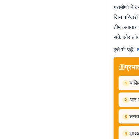
ग्रामीणों ने
जिन परिवारों
टीम लगातार 
सके और लोगों
इसे भी पढ़ें:
स
प्रभा
चांडि
1
आठ स
2
सरायक
3
झारखं
4