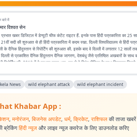
बारे में
मार विश्वत सेन
न प्रभात खबर डिजिटल में डेप्यूटी चीफ कंटेंट राइटर हैं. इनके पास हिंदी पत्रकारिता का 25
ने 21वीं सदी की शुरुआत से ही हिंदी पत्रकारिता में कदम रखा. दिल्ली विश्वविद्यालय से हिंदी पत्
ली के दैनिक हिंदुस्तान से रिपोर्टिंग की शुरुआत की. इसके बाद वे दिल्ली में लगातार 12 सालों तक 
े दिल्ली से प्रकाशित दैनिक हिंदुस्तान दैनिक जागरण, देशबंधु जैसे प्रतिष्ठित अखबारों के साथ
भी रिपोर्टिंग की. 2013 में वे प्रभात खबर आए. तब से वे प्रिंट मीडिया के साथ फिलहाल पिछले 
 में अपनी सेवाएं दे रहे हैं. इन्होंने अपने करियर के शुरुआती दिनों में ही राजस्थान में होने वाल
300 साल के इतिहास पर एक पुस्तक 'नित नए आयाम की खोज: राजस्थानी पत्रकारिता' की र
िभिन्न पत्र-पत्रिकाओं में प्रकाशित हुई हैं.
ikela News
wild elephant attack
wild elephant incident
hat Khabar App :
केशन
,
मनोरंजन
,
बिजनेस अपडेट
,
धर्म
,
क्रिकेट
,
राशिफल
की ताजा खबरें प
 ब्रेकिंग
हिंदी न्यूज
और लाइव न्यूज कवरेज के लिए डाउनलोड करिए