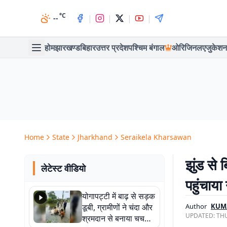
°C
|
|
|
|
--
होम
झारखण्ड
बिहार
उत्तर प्रदेश
पश्चिम बंगाल
ओरिजिनल
एजुकेशन
Home
State
Jharkhand
Seraikela Kharsawan
झुंड से 
लेटेस्ट वीडियो
पहुंचाय
योगापट्टी में बाढ़ से सड़क
डूबी, ग्रामीणों ने चंदा और
Author
KUM
UPDATED:
THU
श्रमदान से बनाया चचरी