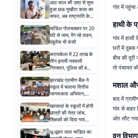
आठ साल की उम्र से शुरू
गांव में पहु
हुआ छऊ मुखौटा कला का
सफर, अब राष्ट्रपति के
हाथी के 
हाथों मिलेगा सम्मान
चांडिल गोलचक्कर पर 20
घंटे से जाम, रेंग रहे वाहन,
गांव में हाथ
एंबुलेंस भी फंसी
घरों में दुब
सरायकेला में 22 लाख के
बीच की दूरी 
तीन इनामी नक्सली
तो पंचायत क
गिरफ्तार, पुलिस की बड़ी
कामयाबी
झारखंड ग्रामीण बैंक ने
मशाल और 
स्कूल में चलाया वित्तीय
जागरूकता अभियान,
बाद में ग्र
विद्यार्थियों को किया
खरसावां के स्कूलों में होगी
प्रेरित
गांव से बाह
छात्रों की नेत्र जांच,
ओर लौट गया.
शिक्षकों को दिया गया
विशेष प्रशिक्षण
धू-धूकर जला चांडिल का
वन विभा