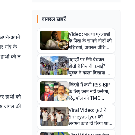
वायरल खबरें
Video: भाजपा प्रत्याशी
 अपने-अपने
के पिता के सामने नोटों की
र गांव के
गड्डियां, वायरल वीडियो
से राजनीति में उबाल,
. हाथी को न
पहाड़ों पर मैगी बेचकर
अजित महतो बोले- TMC
होती है कितनी कमाई?
की गंदी चाल
युवक ने गल्ला दिखाया तो
नौकरी वालों के खड़े हो गए
जिंदगी में कभी RSS-BJP
कान
के लिए काम नहीं करूंगा,
कर हाथी को
रिंटू पॉल को TMC
ऑफिस में ले जाकर पीटा,
पस जंगल की
Viral Video: कुत्ते ने
Video वायरल
Shreyas Iyer को
लगभग काट ही लिया था,
न्यूजीलैंड सीरीज से पहले