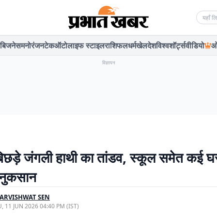
Searc
बिजनेस
मनोरंजन
टेक
ऑटो
लाइफ स्टाइल
राशिफल
धर्म
खेल
देश
विश्व
शॉर्ट्स
वीडियो
ओ
विज्ञापन
बिछड़े जंगली हाथी का तांडव, स्कूल समेत कई घर
ा नुकसान
ARVISHWAT SEN
, 11 JUN 2026 04:40 PM (IST)