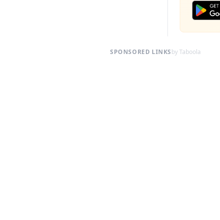
SPONSORED LINKS
by Taboola