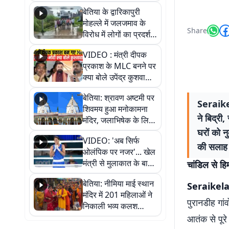
पुल
बेतिया के द्वारिकापुरी
मोहल्ले में जलजमाव के
Share
विरोध में लोगों का प्रदर्शन,
स्थायी समाधान की मांग
VIDEO : मंत्री दीपक
प्रकाश के MLC बनने पर
क्या बोले उपेंद्र कुशवाहा,
सुनिए
बेतिया: श्रावण अष्टमी पर
Seraikel
शिवमय हुआ मनोकामना
ने बिद्री
मंदिर, जलाभिषेक के लिए
लगी लंबी कतारें
घरों को नु
VIDEO: 'अब सिर्फ
की सलाह द
ओलंपिक पर नजर'... खेल
मंत्री से मुलाकात के बाद
चांडिल से हिम
जैसमीन लंबोरिया का बड़ा
बेतिया: नीमिया माई स्थान
बयान
Seraikel
मंदिर में 201 महिलाओं ने
पुरानडीह गां
निकाली भव्य कलश
शोभायात्रा, शिवलिंग
आतंक से पूरे
प्राण-प्रतिष्ठा महोत्सव