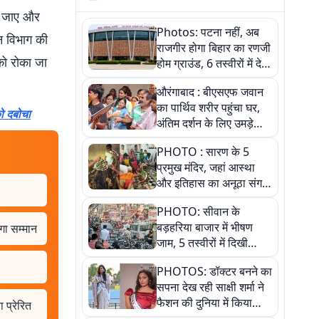
़ा जाए और
Photos: पटना नहीं, अब
न विभाग की
राजगीर होगा बिहार का रणजी
को रोका जा
होम ग्राउंड, 6 तस्वीरों में देखें
नए स्टेडियम की पूरी कहानी
औरंगाबाद : बीएसएफ जवान
का पार्थिव शरीर पहुंचा घर,
ो दबोचा
अंतिम दर्शन के लिए उमड़े
लोग
PHOTO : सारण के 5
प्रमुख मंदिर, जहां आस्था
और इतिहास का अनूठा संगम,
तस्वीरों में जानिए
PHOTO: सीवान के
बड़हरिया बाजार में भीषण
गा सम्मान
जाम, 5 तस्वीरों में दिखी
अव्यवस्था
PHOTOS: डॉक्टर बनने का
सपना देख रही साक्षी शर्मा ने
फैशन की दुनिया में किया
 प्रेरित
कमाल,जानिए बेगूसराय की