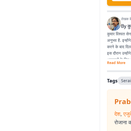
लेखक के 
By
कु
कुमार विश्वत से
अनुभव है. इन्हों
करने के बाद दिल्
इस दौरान उन्होंन
अखबारों के लिए 
Read More
प्रभात खबर डिजिटल
पत्रकारिता के 
कहानियां देश के व
Tags
Sera
Prab
देश
,
एजु
रोजाना की