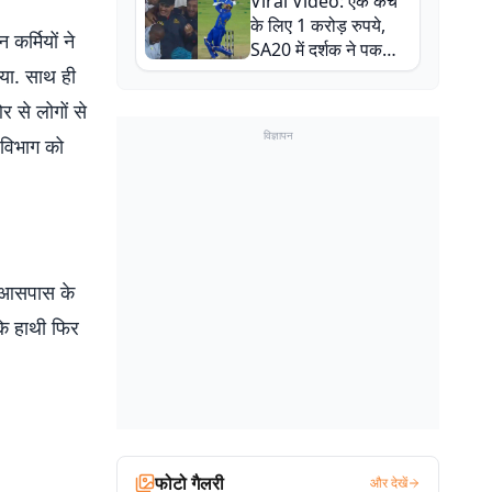
Viral Video: एक कैच
बाल-बाल बचे
के लिए 1 करोड़ रुपये,
कर्मियों ने
SA20 में दर्शक ने पकड़ा
एक हाथ से गजब का कैच
िया. साथ ही
 से लोगों से
विज्ञापन
 विभाग को
रण आसपास के
 कि हाथी फिर
फोटो गैलरी
और देखें