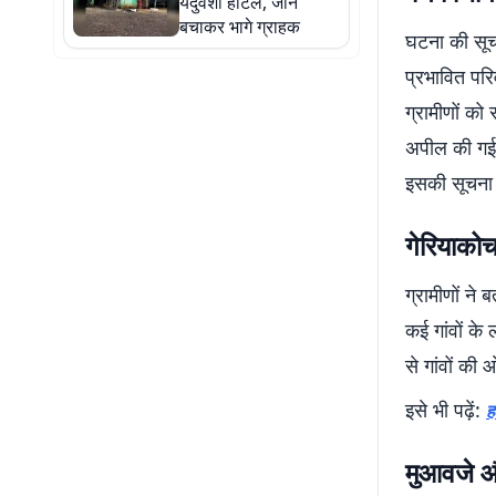
यदुवंशी होटल, जान
बचाकर भागे ग्राहक
घटना की सूचना
प्रभावित पर
ग्रामीणों क
अपील की गई 
इसकी सूचना द
गेरियाकोचा 
ग्रामीणों ने
कई गांवों के
से गांवों क
इसे भी पढ़ें:
ह
मुआवजे और