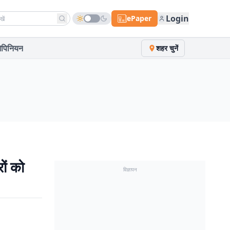
h news
Login
ePaper
पिनियन
शहर चुनें
ों को
विज्ञापन