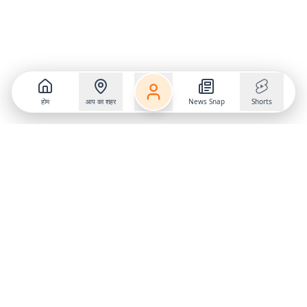
होम
आप का शहर
News Snap
Shorts
Follow us on
X
Download Mobile App