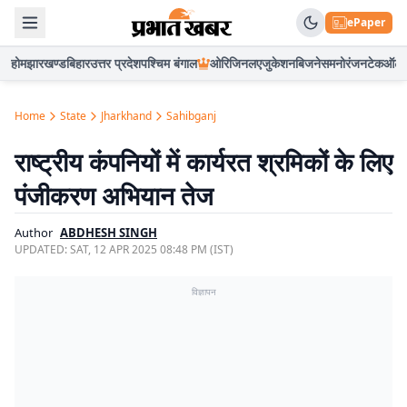
ePaper
होम
झारखण्ड
बिहार
उत्तर प्रदेश
पश्चिम बंगाल
ओरिजिनल
एजुकेशन
बिजनेस
मनोरंजन
टेक
ऑटो
Home
State
Jharkhand
Sahibganj
राष्ट्रीय कंपनियों में कार्यरत श्रमिकों के लिए
पंजीकरण अभियान तेज
Author
ABDHESH SINGH
UPDATED:
SAT, 12 APR 2025 08:48 PM (IST)
विज्ञापन