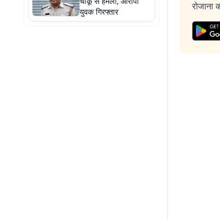
चाकू से हमला, आरोपी
रोजाना की
युवक गिरफ्तार