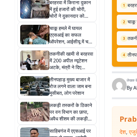
बरहरवा में किराना दुकान
बरहरव
1
में हुई हजारों की चोरी,
चोरों ने दुकानदार को
चाकू
किया घायल
2
चाकू हमले में घायल
एएसआई का सफल
तकनीक
3
ऑपरेशन, आईसीयू में चल
रहा इलाज
तकनीकी खामी से बरहरवा
तीनपह
4
में 200 अपील म्यूटेशन
अटके, मंत्री ने दिए
समाधान के निर्देश
तीनपहाड़ मुख्य बाजार में
लेखक के 
रोज लगने वाला जाम बना
By
A
मुसीबत, लोग परेशान
लकड़ी तस्करों के ठिकाने
पर वन विभाग का छापा,
Prab
अवैध शीशम की लकड़ी
बरामद
साहिबगंज में एएसआई पर
देश
,
एजु