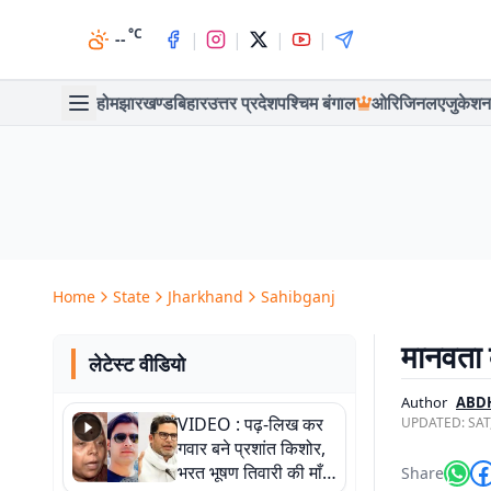
°C
|
|
|
|
--
होम
झारखण्ड
बिहार
उत्तर प्रदेश
पश्चिम बंगाल
ओरिजिनल
एजुकेशन
Home
State
Jharkhand
Sahibganj
मानवता क
लेटेस्ट वीडियो
Author
ABD
VIDEO : पढ़-लिख कर
UPDATED:
SAT
गवार बने प्रशांत किशोर,
भरत भूषण तिवारी की माँ ने
Share