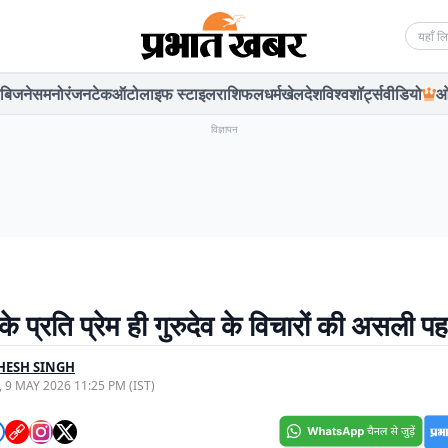
Searc
बिजनेस
मनोरंजन
टेक
ऑटो
लाइफ स्टाइल
राशिफल
धर्म
खेल
देश
विश्व
शॉर्ट्स
वीडियो
ओ
विज्ञापन
े प्रति प्रेम ही गुरुदेव के विचारों की असली प
HESH SINGH
, 9 MAY 2026 11:25 PM (IST)