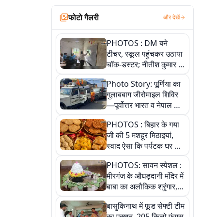
फोटो गैलरी
और देखें
PHOTOS : DM बने
टीचर, स्कूल पहुंचकर उठाया
चॉक-डस्टर; नीतीश कुमार के
इस चहेते अधिकारी को
Photo Story: पूर्णिया का
जानिए
गुलाबबाग जीरोमाइल शिविर
—पूर्वोत्तर भारत व नेपाल के
कांवरियों का प्रमुख सेवा धाम
PHOTOS : बिहार के गया
जी की 5 मशहूर मिठाइयां,
स्वाद ऐसा कि पर्यटक घर ले
जाना नहीं भूलते, तस्वीरों में
PHOTOS: सावन स्पेशल :
देखें
मीरगंज के औघड़दानी मंदिर में
बाबा का अलौकिक श्रृंगार,
तस्वीरों में देखें महादेव के कई
बासुकिनाथ में फूड सेफ्टी टीम
मनमोहक स्वरूप
का एक्शन, 205 किलो फंगस