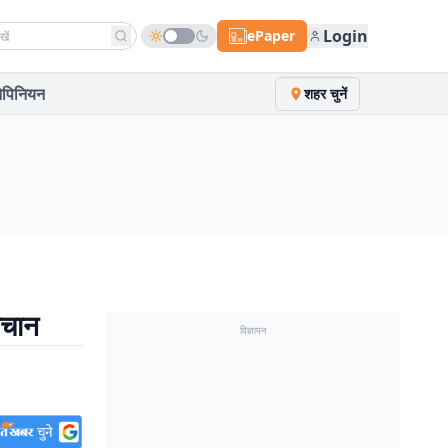
h news
Login
ePaper
पिनियन
शहर चुनें
हचान
विज्ञापन