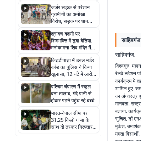
कहा नहीं थी उम्मीद, बेटा
जर्जर सड़क से परेशान
था तो किसी को बोलने की
ग्रामीणों का अनोखा
नहीं थी हिम्मत
विरोध, सड़क पर धान
रोपकर और खाद डालकर
श्रावण दशमी पर
जताया आक्रोश
साहिबगंज 
शिवभक्ति में डूबा बेतिया,
मनोकामना शिव मंदिर में
साहिबगंज.
हुआ भव्य श्रृंगार
लिट्टीपाड़ा में डबल मर्डर
विश्वगुरु, मह
कांड का पुलिस ने किया
रेलवे स्टेशन प
खुलासा, 12 घंटे में आरोपी
गिरफ्तार
कार्यक्रम में 
पश्चिम चंपारण में स्कूल
शामिल हुए. सम
बना तालाब, गंदे पानी से
का अंगवस्त्र एव
होकर पढ़ने पहुंच रहे बच्चे
मानवता, राष्ट्
बताया. कार्यक
भारत-नेपाल सीमा पर
सुचित, डॉ एनआ
31.25 किलो गांजा के
मुकेश, उमाशंक
साथ दो तस्कर गिरफ्तार,
नेपाली नंबर की बाइक
ममता विद्यार्
जब्त