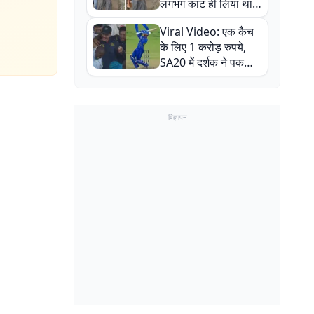
लगभग काट ही लिया था,
न्यूजीलैंड सीरीज से पहले
Viral Video: एक कैच
बाल-बाल बचे
के लिए 1 करोड़ रुपये,
SA20 में दर्शक ने पकड़ा
एक हाथ से गजब का कैच
विज्ञापन