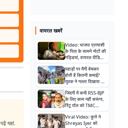
वायरल खबरें
Video: भाजपा प्रत्याशी
के पिता के सामने नोटों की
गड्डियां, वायरल वीडियो
से राजनीति में उबाल,
पहाड़ों पर मैगी बेचकर
अजित महतो बोले- TMC
होती है कितनी कमाई?
की गंदी चाल
युवक ने गल्ला दिखाया तो
नौकरी वालों के खड़े हो गए
जिंदगी में कभी RSS-BJP
कान
के लिए काम नहीं करूंगा,
रिंटू पॉल को TMC
ऑफिस में ले जाकर पीटा,
Viral Video: कुत्ते ने
Video वायरल
ढ़ें यहां.
Shreyas Iyer को