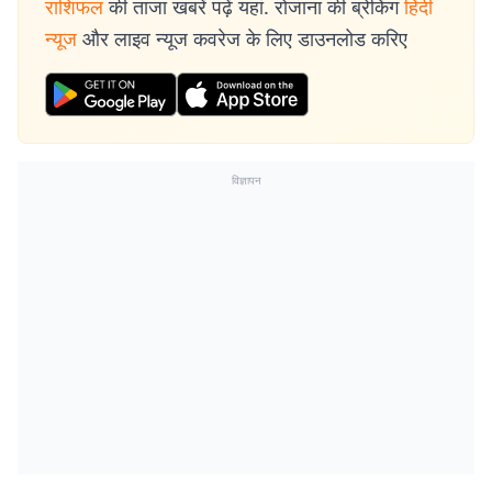
राशिफल
की ताजा खबरें पढ़ें यहां. रोजाना की ब्रेकिंग
हिंदी
न्यूज
और लाइव न्यूज कवरेज के लिए डाउनलोड करिए
विज्ञापन