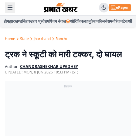
ePaper
होम
झारखण्ड
बिहार
उत्तर प्रदेश
पश्चिम बंगाल
ओरिजिनल
एजुकेशन
बिजनेस
मनोरंजन
टेक
ऑटो
Home
State
Jharkhand
Ranchi
ट्रक ने स्कूटी को मारी टक्कर, दो घायल
Author
CHANDRASHEKHAR UPADHEY
UPDATED:
MON, 8 JUN 2026 10:33 PM (IST)
विज्ञापन