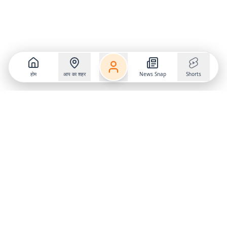
होम
आप का शहर
News Snap
Shorts
Follow us on
X
Download Mobile App