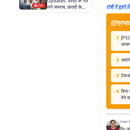
Updates: देवेंद्र के गले
LIVE
रांची में दूस
लगे जयराम, छात्रों के
समर्थन में पहुंचे जयपाल
सिंह मुंडा स्टेडियम
प्रभा
JPSC 
1
आसमा
अदाणी
2
टेकऑ
3
बिना
4
देने 
लेखक के 
By
अ