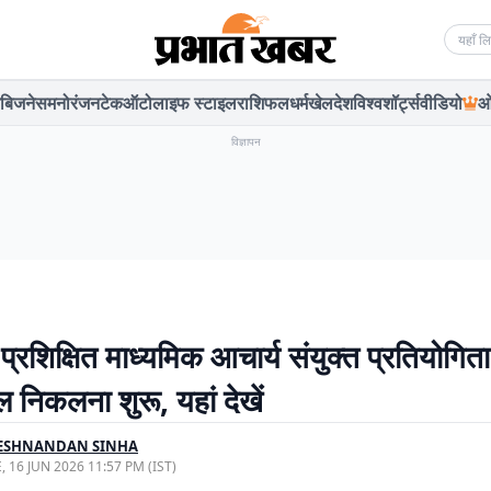
Searc
बिजनेस
मनोरंजन
टेक
ऑटो
लाइफ स्टाइल
राशिफल
धर्म
खेल
देश
विश्व
शॉर्ट्स
वीडियो
ओ
विज्ञापन
्रशिक्षित माध्यमिक आचार्य संयुक्त प्रतियोगित
ल निकलना शुरू, यहां देखें
ESHNANDAN SINHA
, 16 JUN 2026 11:57 PM (IST)