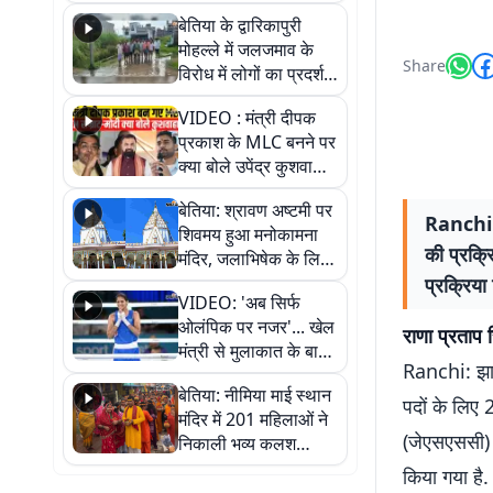
पुल
बेतिया के द्वारिकापुरी
मोहल्ले में जलजमाव के
Share
विरोध में लोगों का प्रदर्शन,
स्थायी समाधान की मांग
VIDEO : मंत्री दीपक
प्रकाश के MLC बनने पर
क्या बोले उपेंद्र कुशवाहा,
सुनिए
बेतिया: श्रावण अष्टमी पर
Ranchi: झ
शिवमय हुआ मनोकामना
की प्रक्र
मंदिर, जलाभिषेक के लिए
लगी लंबी कतारें
प्रक्रिया
VIDEO: 'अब सिर्फ
ओलंपिक पर नजर'... खेल
राणा प्रताप 
मंत्री से मुलाकात के बाद
Ranchi: झारख
जैसमीन लंबोरिया का बड़ा
बेतिया: नीमिया माई स्थान
बयान
पदों के लिए 
मंदिर में 201 महिलाओं ने
(जेएसएससी) क
निकाली भव्य कलश
शोभायात्रा, शिवलिंग
किया गया है.
प्राण-प्रतिष्ठा महोत्सव