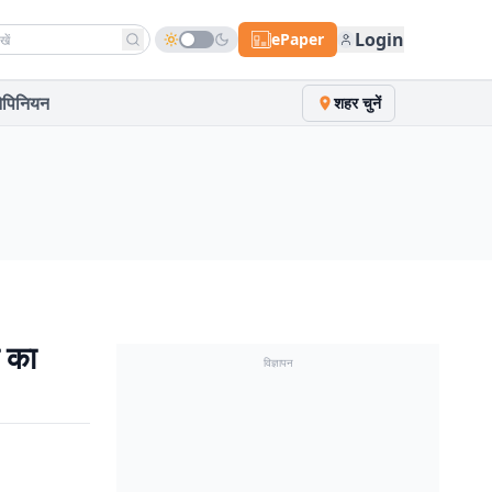
h news
Login
ePaper
पिनियन
शहर चुनें
ा का
विज्ञापन