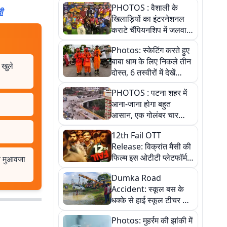
PHOTOS : वैशाली के
नी
खिलाड़ियों का इंटरनेशनल
कराटे चैंपियनशिप में जलवा,
जीते 9 पदक, पांच तस्वीर से
Photos: स्केटिंग करते हुए
देखिए पूरा खेल
बाबा धाम के लिए निकले तीन
 खुले
दोस्त, 6 तस्वीरों में देखें
आस्था और जुनून की कहानी
PHOTOS : पटना शहर में
आना-जाना होगा बहुत
आसान, एक गोलंबर चार
फ्लाईओवर को जोड़ेगा
12th Fail OTT
Release: विक्रांत मैसी की
फिल्म इस ओटीटी प्लेटफॉर्म
े मुआवजा
पर होगी रिलीज
Dumka Road
Accident: स्कूल बस के
धक्के से हाई स्कूल टीचर की
कार तलाब में डूबी, बाल-बाल
Photos: मुहर्रम की झांकी में
बचीं, देखें तस्वीरें