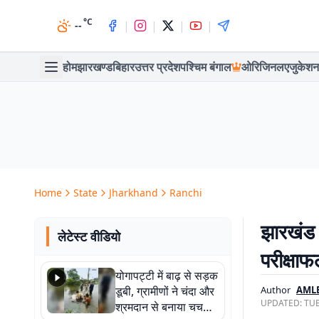
°C
|
|
|
|
--
होम
झारखण्ड
बिहार
उत्तर प्रदेश
पश्चिम बंगाल
ओरिजिनल
एजुकेशन
Home
State
Jharkhand
Ranchi
झारखंड प
लेटेस्ट वीडियो
परीक्षाफ
योगापट्टी में बाढ़ से सड़क
डूबी, ग्रामीणों ने चंदा और
Author
AML
UPDATED:
TUE
श्रमदान से बनाया चचरी