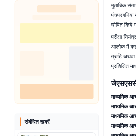
मुताबिक संताल
शुरू
पंचपरगनिया मे
घोषित किये गय
परीक्षा नियं
आलोक में कई 
त्रुटि अथवा 
प्रशिक्षित म
जेएसएससी 
माध्यमिक आचा
माध्यमिक आच
माध्यमिक आच
संबंधित खबरें
माध्यमिक आच
माध्यमिक आचा