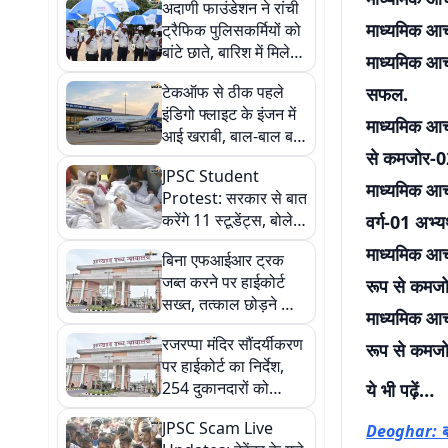
अदाणी फाउंडेशन ने रांची
माध्यमिक आच
ट्रैफिक पुलिसकर्मियों को
बांटे छाते, बारिश में मिलेगा
माध्यमिक आचा
सहारा
टेकऑफ से ठीक पहले
सफल.
इंडिगो फ्लाइट के इंजन में
माध्यमिक आच
आई खराबी, बाल-बाल बचे
से कमजोर-0
161 यात्री
JPSC Student
माध्यमिक आच
Protest: सरकार से बात
करेंगे 11 स्टूडेंट्स, बोले-
वर्ग-01 अभ्य
बंद कमरे में नहीं, खुले
माध्यमिक आचा
बिना एफआईआर ट्रक
आसमान में आइए
जब्त करने पर हाईकोर्ट
रूप से कमजो
सख्त, तत्काल छोड़ने और
माध्यमिक आचा
50 हजार रुपये मुआवजा
रजरप्पा मंदिर सौंदर्यीकरण
देने का आदेश
रूप से कमजो
पर हाईकोर्ट का निर्देश,
254 दुकानदारों को
ये भी पढ़ें…
तत्काल दुकान आवंटित
JPSC Scam Live
Deoghar: बड़ी 
करने को कहा