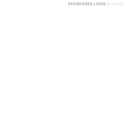
SPONSORED LINKS
by Taboola